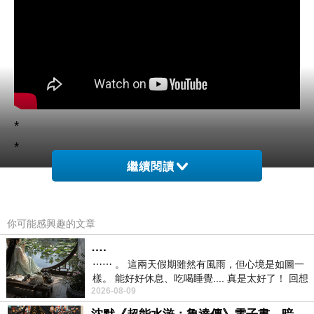
*
*
繼續閱讀
好久沒聽到類似這樣 有些些迷幻的樂音 ~
聽完
Satellite，
再聽
Vivaldi 4 seasons(Summer
你可能感興趣的文章
presto)，
….
心緒上居然沒有違和感 ..........Why???
⋯⋯ 。 這兩天假期雖然有風雨，但心境是如圖一
*
樣。 能好好休息、吃喝睡覺.... 真是太好了！ 回想
2026-08-09
*
起來，以前根本就很難有這