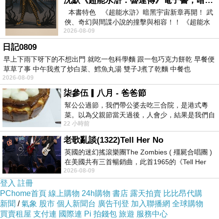
期待未來，但未來卻又如此讓人迷惑與不安 ..
沈默《超能水滸：魯達傳》電子書，暗黑宇宙新章，一一五年八月璀璨上架！
本書特色 《超能水滸》暗黑宇宙新章再開！ 武
*
俠、奇幻與間諜小說的撞擊與相容！！ 《超能水
2026-08-09
滸》系列第四部
日記0809
早上下雨下呀下的不想出門 就吃一包科學麵 跟一包巧克力餅乾 早餐便
草草了事 中午我煮了炒白菜、鱈魚丸湯 雙子J煮了乾麵 中餐也
2026-08-09
柒參伍▎八月 - 爸爸節
幫公公過節，我們帶公婆去吃三合院，是港式粵
菜。以為父親節當天過後，人會少，結果是我們自
22 小時前
己想多了。人陸續地進，滿滿都是人，個人
老歌亂談(1322)Tell Her No
英國的迷幻搖滾樂團The Zombies ( 殭屍合唱團 )
在美國共有三首暢銷曲，此首1965的《Tell Her
2026-08-09
No》即為其中之一，在告示牌百大單曲
登入
註冊
PChome首頁
線上購物
24h購物
書店
露天拍賣
比比昂代購
*
新聞
/
氣象
股市
個人新聞台
廣告刊登
加入聯播網
全球購物
*
買賣租屋
支付連
國際連
Pi 拍錢包
旅遊
服務中心