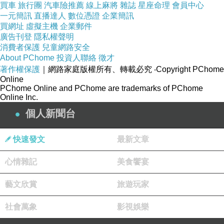
買車
*
旅行團
汽車險推薦
線上麻將
雜誌
星座命理
會員中心
一元簡訊
直播達人
數位憑證
企業簡訊
買網址
虛擬主機
企業郵件
廣告刊登
隱私權聲明
消費者保護
兒童網路安全
About PChome
投資人聯絡
徵才
Happy Moon Festival 中秋快樂 !
上一篇：
著作權保護
｜網路家庭版權所有、轉載必究
‧Copyright PChome
Online
逆風中的青春~ 世界中の誰よりきっと
下一篇：
PChome Online and PChome are trademarks of PChome
Online Inc.
個人新聞台
快速發文
最新文章
心情雜記
美食饗宴
藝文欣賞
旅遊玩家
社會萬象
影視娛樂