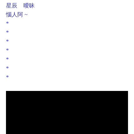
星辰 曖昧
惱人阿 ~
*
*
*
*
*
*
*