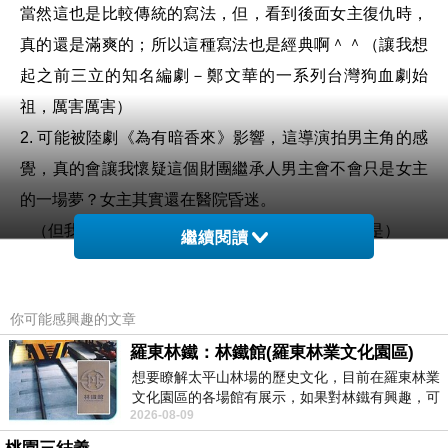
當然這也是比較傳統的寫法，但，看到後面女主復仇時，
真的還是滿爽的；所以這種寫法也是經典啊＾＾（讓我想
起之前三立的知名編劇－鄭文華的一系列台灣狗血劇始
祖，厲害厲害）
2. 可能被陸劇《為有暗香來》影響，這導演拍男主角的感
覺，真的會讓我懷疑這個財團繼承人男主會不會只是女主
的一場夢？女主其實還在醫院昏迷。
（但我偷偷看了原著，如果按照原著拍，應該不是）
繼續閱讀
有趣的是，有些韓國網友也跟我有一樣的想法，開心。
3. 劇裡還出現一位高級餐廳年輕帥氣的男主廚，我猜原本
你可能感興趣的文章
劇本裡是寫他帥氣的在開放式廚房指揮其他手下料理。
羅東林鐵：林鐵館(羅東林業文化園區)
但，不知道是不是這男演員的氣勢不夠，反而讓我覺得他
想要瞭解太平山林場的歷史文化，目前在羅東林業
有點在欺負其他員工的感覺。這個角色之後到底是如何設
文化園區的各場館有展示，如果對林鐵有興趣，可
定，就要繼續看下去了。
2026-08-09
以到林鐵館。 這裡展示從山下
簡單來說，這部片算是爽片，又是
朴敏英的劇演技不用擔