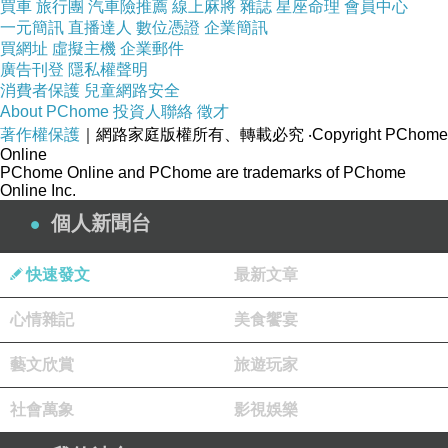
買車
旅行團
汽車險推薦
線上麻將
雜誌
星座命理
會員中心
一元簡訊
直播達人
數位憑證
企業簡訊
買網址
虛擬主機
企業郵件
廣告刊登
隱私權聲明
消費者保護
兒童網路安全
About PChome
投資人聯絡
徵才
著作權保護
｜網路家庭版權所有、轉載必究
‧Copyright PChome
Online
PChome Online and PChome are trademarks of PChome
Online Inc.
個人新聞台
快速發文
最新文章
心情雜記
美食饗宴
藝文欣賞
旅遊玩家
社會萬象
影視娛樂