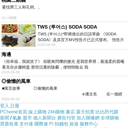
桃園三結義
要找齊三人和孔明。。
心，
一起追起來吧！！！！！
19 小時前
每週一、二更新。（網路上看到應該二、三了）
TWS (투어스) SODA SODA
TWS (투어스)*即將推出的日語單曲 《SODA
祝福大家新年追劇愉快
SODA》及其官方MV預告片已正式發布。 預告片
2026-08-09
一經發布， 就引發了粉絲們對這次夏季回
海邊
《你幸福，我就笑了》 你眼角閃爍的微光 是我世界裡，最溫柔的晨曦
看見你步履輕盈 那些沉重的陰霾，便悄悄散去 我
2026-08-09
◎偷懶的風車
■寓言故事 ◎偷懶的風車
⊕潘文良 在一個經
2026-08-09
常颳風的山丘上—&m
登入
註冊
PChome首頁
線上購物
24h購物
書店
露天拍賣
比比昂代購
新聞
/
氣象
股市
個人新聞台
廣告刊登
加入聯播網
全球購物
買賣租屋
支付連
國際連
Pi 拍錢包
旅遊
服務中心