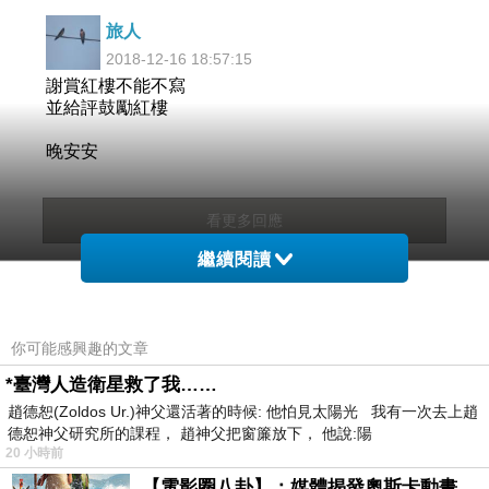
旅人
2018-12-16 18:57:15
謝賞紅樓不能不寫
並給評鼓勵紅樓
晚安安
看更多回應
繼續閱讀
你可能感興趣的文章
*臺灣人造衛星救了我……
趙德恕(Zoldos Ur.)神父還活著的時候: 他怕見太陽光 我有一次去上趙
德恕神父研究所的課程， 趙神父把窗簾放下， 他說:陽
20 小時前
【電影圈八卦】：媒體揭發奧斯卡動畫項目投票醜聞！好萊塢為什麼看不起動畫電影？