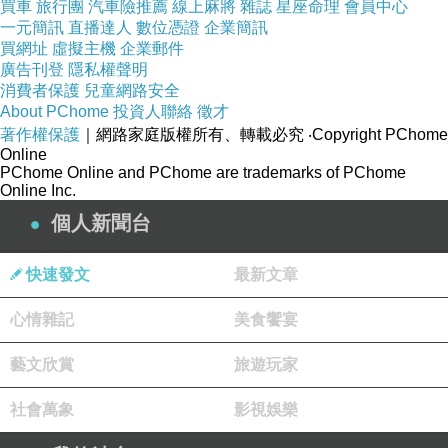
買車
旅行團
汽車險推薦
線上麻將
雜誌
星座命理
會員中心
一元簡訊
直播達人
數位憑證
企業簡訊
買網址
虛擬主機
企業郵件
廣告刊登
隱私權聲明
消費者保護
兒童網路安全
About PChome
投資人聯絡
徵才
著作權保護
｜網路家庭版權所有、轉載必究
‧Copyright PChome
Online
PChome Online and PChome are trademarks of PChome
Online Inc.
個人新聞台
快速發文
最新文章
心情雜記
美食饗宴
藝文欣賞
旅遊玩家
社會萬象
影視娛樂