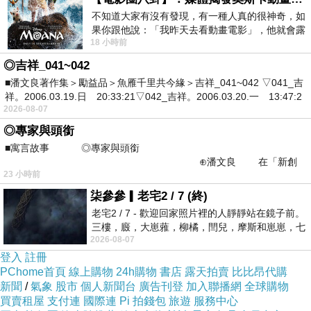
不知道大家有沒有發現，有一種人真的很神奇，如
果你跟他說：「我昨天去看動畫電影」，他就會露
18 小時前
出一種慈祥的微笑，然後問你是不是陪小
◎吉祥_041~042
■潘文良著作集＞勵益品＞魚雁千里共今緣＞吉祥_041~042 ▽041_吉
祥。2006.03.19.日 20:33:21▽042_吉祥。2006.03.20.一 13:47:2
2026-08-07
◎專家與頭銜
■寓言故事 ◎專家與頭銜
⊕潘文良 在「新創
23 小時前
之谷」裡——
柒參參▎老宅2 / 7 (終)
老宅2 / 7 - 歡迎回家照片裡的人靜靜站在鏡子前。
三樓，廄，大崽蕥，柳橘，閆兒，摩斯和崽崽，七
2026-08-07
個人整整齊齊地站在鏡框之外，如同
登入
註冊
PChome首頁
線上購物
24h購物
書店
露天拍賣
比比昂代購
新聞
/
氣象
股市
個人新聞台
廣告刊登
加入聯播網
全球購物
買賣租屋
支付連
國際連
Pi 拍錢包
旅遊
服務中心