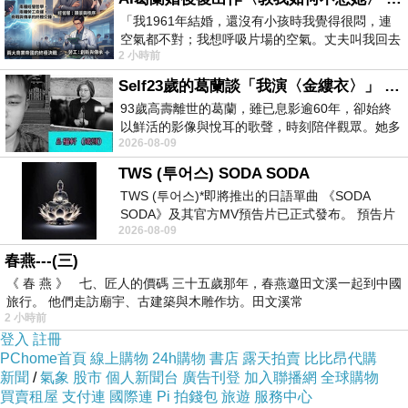
我甚至感覺，那是唯一能夠讓自己獲得些許的平
「我1961年結婚，還沒有小孩時我覺得很悶，連
靜，也是僅有的救贖。
空氣都不對；我想呼吸片場的空氣。丈夫叫我回去
2 小時前
試試看……拍了〈教我如何不想她〉（1963
Self23歲的葛蘭談「我演〈金縷衣〉」 #戀上老電影 #粟子 #葛蘭
這兩天東京開始頻發大雪警報，從東北搬到千葉
93歲高壽離世的葛蘭，雖已息影逾60年，卻始終
的自己，總算迎來了今年的第一場雪。
以鮮活的影像與悅耳的歌聲，時刻陪伴觀眾。她多
看著周圍人們大驚小怪的反應其實讓我感到匪夷
2026-08-09
才多藝、陽光開朗的形象，不僅保留在電影
所思，聽見同事們說著：「電車會因為下雪而停
TWS (투어스) SODA SODA
運。」更讓我感到不可思議。
TWS (투어스)*即將推出的日語單曲 《SODA
SODA》及其官方MV預告片已正式發布。 預告片
2026-08-09
一經發布， 就引發了粉絲們對這次夏季回
畢竟山形的積雪總是高得嚇人，即使偶爾會迎來
春燕---(三)
些許的暴風雪，人們的生活並不怎麼會受到影
《 春 燕 》 七、匠人的價碼 三十五歲那年，春燕邀田文溪一起到中國
旅行。 他們走訪廟宇、古建築與木雕作坊。田文溪常
響；電車依舊照常運行著，路上的車子並不會比
2 小時前
較少，依舊有人踩著自行車，固定會在每日清晨
登入
註冊
PChome首頁
線上購物
24h購物
書店
露天拍賣
比比昂代購
慢跑的人們，腳踩在凍結的地面上速度依舊。
新聞
/
氣象
股市
個人新聞台
廣告刊登
加入聯播網
全球購物
買賣租屋
支付連
國際連
Pi 拍錢包
旅遊
服務中心