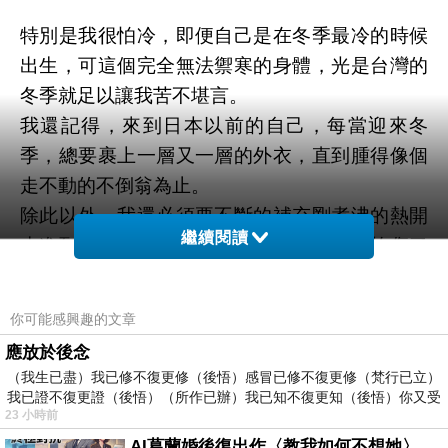
特別是我很怕冷，即便自己是在冬季最冷的時候
出生，可這個完全無法禦寒的身體，光是台灣的
冬季就足以讓我苦不堪言。
我還記得，來到日本以前的自己，每當迎來冬
季，總要裹上一層又一層的外衣，直到腫得像個
走不動的不倒翁為止。
除此以外，我還必須要不斷的補充剛煮沸的熱開
繼續閱讀
水進到自己的身體裡，即便燙傷了舌頭，灼傷了
食道和腸胃，我依舊得藉由熱水的溫度來維持身
體的熱能，以避免自己會因為逐漸失溫而止不住
你可能感興趣的文章
顫抖和哭泣。
應放於後念
（我生已盡）我已修不復更修（後悟）感冒已修不復更修（梵行已立）
即便我很怕冷，可我仍然無法停止對於眼前一片
我已證不復更證（後悟）（所作已辦）我已知不復更知（後悟）你又受
23 小時前
雪白的戀慕。
AI葛蘭婚後復出作〈教我如何不想她〉 #戀上老電影 #葛蘭 #粟子