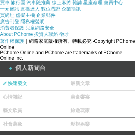
買車
旅行團
汽車險推薦
線上麻將
雜誌
星座命理
會員中心
一元簡訊
直播達人
數位憑證
企業簡訊
買網址
虛擬主機
企業郵件
廣告刊登
隱私權聲明
消費者保護
兒童網路安全
About PChome
投資人聯絡
徵才
著作權保護
｜網路家庭版權所有、轉載必究
‧Copyright PChome
Online
PChome Online and PChome are trademarks of PChome
Online Inc.
個人新聞台
快速發文
最新文章
心情雜記
美食饗宴
藝文欣賞
旅遊玩家
社會萬象
影視娛樂