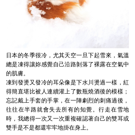
日本的冬季很冷，尤其天空一旦下起雪來，
氣溫
總是凍得讓妳感覺自己沿路剝落了裸露在空氣中
的肌膚。
凍到發燙又發冷的耳朵像是下水川燙過一樣，紅
得簡直堪比被人連續灌上了數瓶燒酒後的模樣；
忘記戴上手套的手掌，在一陣劇烈的刺痛過後，
往往在半路就會失去所有的知覺。行走在雪地
時，我總得一次又一次重複確認著自己的雙耳或
雙手是不是都還牢牢地掛在身上。