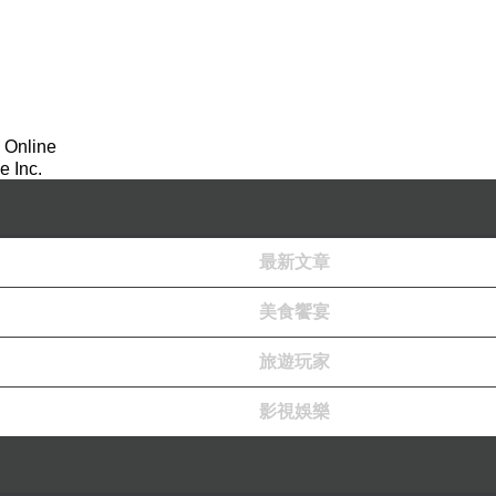
 Online
 Inc.
最新文章
美食饗宴
旅遊玩家
影視娛樂