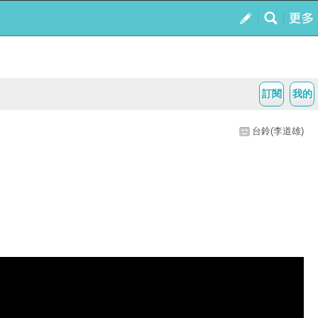
訂閱
我的
台鈴(李道雄)