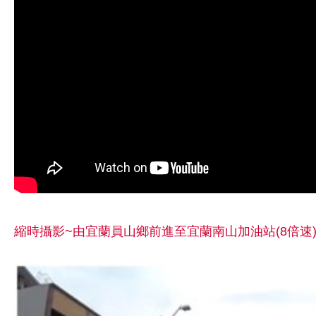
縮時攝影~由宜蘭員山鄉前進至宜蘭南山加油站(8倍速