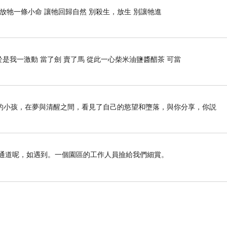
 放牠一條小命 讓牠回歸自然 別殺生，放生 別讓牠進
是我一激動 當了劍 賣了馬 從此一心柴米油鹽醬醋茶 可當
的小孩，在夢與清醒之間，看見了自己的慾望和墮落，與你分享，你説
遇通道呢，如遇到。一個園區的工作人員撿給我們細賞。