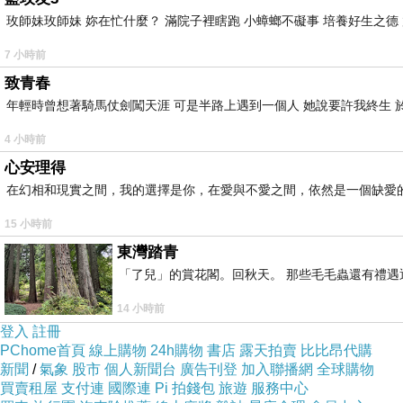
玫師妹玫師妹 妳在忙什麼？ 滿院子裡瞎跑 小蟑螂不礙事 培養好生之德
7 小時前
致青春
年輕時曾想著騎馬仗劍闖天涯 可是半路上遇到一個人 她說要許我終生 於
4 小時前
心安理得
在幻相和現實之間，我的選擇是你，在愛與不愛之間，依然是一個缺愛
15 小時前
東灣踏青
「了兒」的賞花閣。回秋天。 那些毛毛蟲還有禮
14 小時前
登入
註冊
PChome首頁
線上購物
24h購物
書店
露天拍賣
比比昂代購
新聞
/
氣象
股市
個人新聞台
廣告刊登
加入聯播網
全球購物
買賣租屋
支付連
國際連
Pi 拍錢包
旅遊
服務中心