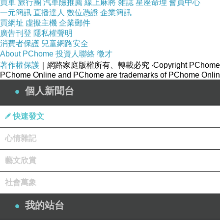
買車
旅行團
汽車險推薦
線上麻將
雜誌
星座命理
會員中心
一元簡訊
直播達人
數位憑證
企業簡訊
買網址
虛擬主機
企業郵件
廣告刊登
隱私權聲明
消費者保護
兒童網路安全
About PChome
投資人聯絡
徵才
著作權保護
｜網路家庭版權所有、轉載必究
‧Copyright PChome
PChome Online and PChome are trademarks of PChome Online
個人新聞台
快速發文
心情雜記
藝文欣賞
社會萬象
我的站台