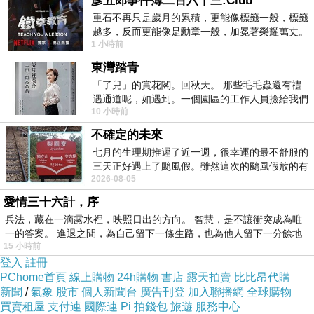
彥五郎事件簿二百六十三:Club
重石不再只是歲月的累積，更能像標籤一般，標籤
越多，反而更能像是勳章一般，加冕著榮耀萬丈。
1 小時前
習慣一如縱容，成了再難輕輕放下的罪證
東灣踏青
「了兒」的賞花閣。回秋天。 那些毛毛蟲還有禮
遇通道呢，如遇到。一個園區的工作人員撿給我們
10 小時前
細賞。
不確定的未來
七月的生理期推遲了近一週，很幸運的最不舒服的
三天正好遇上了颱風假。雖然這次的颱風假放的有
2026-08-05
點虛，因為風雨不大，但這也是最想要的
愛情三十六計，序
兵法，藏在一滴露水裡，映照日出的方向。 智慧，是不讓衝突成為唯
一的答案。 進退之間，為自己留下一條生路，也為他人留下一分餘地
15 小時前
登入
註冊
PChome首頁
線上購物
24h購物
書店
露天拍賣
比比昂代購
新聞
/
氣象
股市
個人新聞台
廣告刊登
加入聯播網
全球購物
買賣租屋
支付連
國際連
Pi 拍錢包
旅遊
服務中心