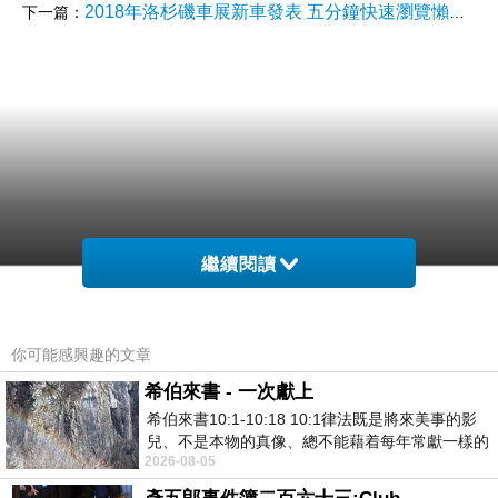
2018年洛杉磯車展新車發表 五分鐘快速瀏覽懶人包
下一篇：
繼續閱讀
你可能感興趣的文章
希伯來書 - 一次獻上
希伯來書10:1-10:18 10:1律法既是將來美事的影
兒、不是本物的真像、總不能藉着每年常獻一樣的
2026-08-05
祭物、叫那近前來的人得以完全。 10