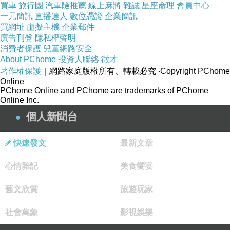
買車
旅行團
汽車險推薦
線上麻將
雜誌
星座命理
會員中心
一元簡訊
直播達人
數位憑證
企業簡訊
買網址
虛擬主機
企業郵件
廣告刊登
隱私權聲明
消費者保護
兒童網路安全
About PChome
投資人聯絡
徵才
著作權保護
｜網路家庭版權所有、轉載必究
‧Copyright PChome
Online
PChome Online and PChome are trademarks of PChome
Online Inc.
個人新聞台
快速發文
最新文章
心情雜記
美食饗宴
藝文欣賞
旅遊玩家
社會萬象
影視娛樂