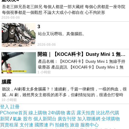
吾老三師兄吾老三師兄 每個人都是一部大藏經 每個心房都是一座寺院
每個視事都是一個觀想 不論大大或小小都自在 心不拘於形
2026-08-06
3
站台又玩嘢啦。真傷腦筋。
2026-08-06
開箱｜【KOCA科卡】Dusty Mini 1 無線手持吸塵器
產品名稱：【KOCA科卡】Dusty Mini 1 無線手持
吸塵器 產品資訊 【KOCA科卡】Dusty Mini 1 無
1 小時前
線手持吸塵器評語： 能吸、能吹兼具兩
腦霧
聽說，AI劇看太多會腦霧？！連續劇，千篇一律劇情，一樣的狗血，很
膩...AI 劇，雖然男女主都長的差不多，但劇情短短的，很適合打發時
10 小時前
登入
註冊
PChome首頁
線上購物
24h購物
書店
露天拍賣
比比昂代購
新聞
/
氣象
股市
個人新聞台
廣告刊登
加入聯播網
全球購物
買賣租屋
支付連
國際連
Pi 拍錢包
旅遊
服務中心