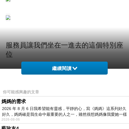
服務員讓我們坐在一進去的這個特別座
位
繼續閱讀
你可能感興趣的文章
媽媽的需求
裡面座位是榻榻米日式風格的餐廳，我
2026 年 8 月 6 日我希望能有靈感，平靜的心，寫《媽媽》這系列好久
好久，媽媽確是我生命中最重要的人之一，雖然很想媽媽像我愛她一樣
覺得很舒適很有特色
2026-08-06
藍玫友4