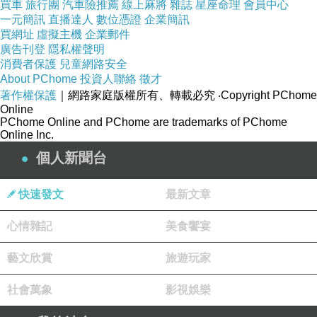
買車
旅行團
汽車險推薦
線上麻將
雜誌
星座命理
會員中心
一元簡訊
直播達人
數位憑證
企業簡訊
我們的餐桌
買網址
虛擬主機
企業郵件
廣告刊登
隱私權聲明
消費者保護
兒童網路安全
About PChome
投資人聯絡
徵才
著作權保護
｜網路家庭版權所有、轉載必究
‧Copyright PChome
Online
PChome Online and PChome are trademarks of PChome
Online Inc.
個人新聞台
快速發文
最新文章
心情雜記
美食饗宴
藝文欣賞
旅遊玩家
社會萬象
影視娛樂