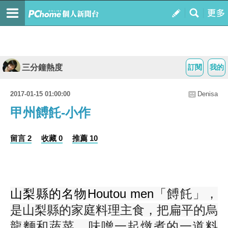
三分鐘熱度
訂閱
我的
2017-01-15 01:00:00
Denisa
甲州餺飥-小作
留言 2
收藏 0
推薦 10
山梨縣的名物Houtou men「
餺飥」
，
是山梨縣的家庭料理主食，把扁平的烏
龍麵和蔬菜、味噌一起燉煮的一道料