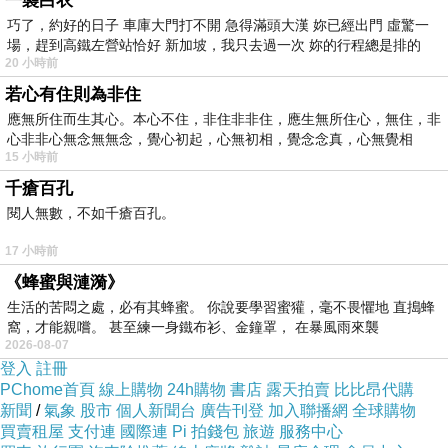
一襲白衣
巧了，約好的日子 車庫大門打不開 急得滿頭大漢 妳已經出門 虛驚一
場，趕到高鐵左營站恰好 新加坡，我只去過一次 妳的行程總是排的
20 小時前
若心有住則為非住
應無所住而生其心。本心不住，非住非非住，應生無所住心，無住，非
心非非心無念無無念，覺心初起，心無初相，覺念念真，心無覺相
15 小時前
千瘡百孔
閱人無數，不如千瘡百孔。
17 小時前
《蜂蜜與漣漪》
生活的苦悶之處，必有其蜂蜜。 你說要學習蜜獾，毫不畏懼地 直搗蜂
窩，才能親嚐。 甚至練一身鐵布衫、金鐘罩， 在暴風雨來襲
2026-08-07
登入
註冊
PChome首頁
線上購物
24h購物
書店
露天拍賣
比比昂代購
新聞
/
氣象
股市
個人新聞台
廣告刊登
加入聯播網
全球購物
買賣租屋
支付連
國際連
Pi 拍錢包
旅遊
服務中心