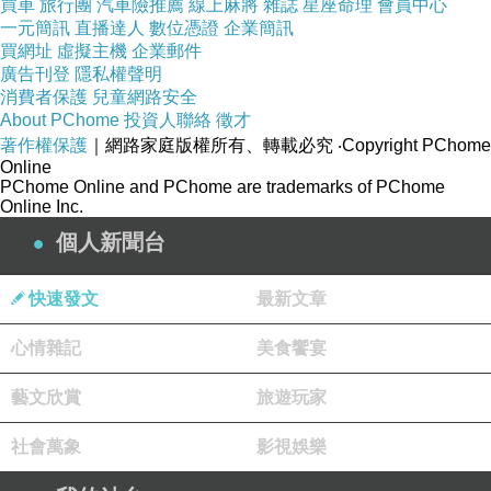
買車
旅行團
汽車險推薦
線上麻將
雜誌
星座命理
會員中心
一元簡訊
直播達人
數位憑證
企業簡訊
買網址
虛擬主機
企業郵件
廣告刊登
隱私權聲明
消費者保護
兒童網路安全
About PChome
投資人聯絡
徵才
著作權保護
｜網路家庭版權所有、轉載必究
‧Copyright PChome
Online
PChome Online and PChome are trademarks of PChome
Online Inc.
個人新聞台
快速發文
最新文章
心情雜記
美食饗宴
藝文欣賞
旅遊玩家
社會萬象
影視娛樂