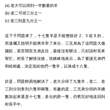
(a) 老大可以得到一半數量的羊
(b) 老二可得三分之一
(c) 老三則是九分之一
這下子問題來了，十七隻羊是不能整除於 2、3 或 9 的，
而遺囑又指明不能將羊宰了來分。三兄弟為了這問題大傷
腦筋，甚至鬧至兄弟反目，最後沒有辦法，只好請村長來
幫忙。村長了解情況後，笑眯眯地表示，為了要讓兄弟們
和睦相處，決定送給他們一隻羊，以湊成十八隻。
於是，問題輕易地解決了，老大分得了九隻羊，老二、老
三則分別拿到六隻和兩隻。有趣的是，三兄弟分得的羊總
數加起來還是十七隻，多出的那一隻，仍舊完好地送回到
村長手中。