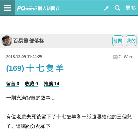
百易靈 部落格
訂閱
我的
2018-12-09 11:44:25
C. Wah
(169) 十 七 隻 羊
留言 0
收藏 0
推薦 14
一則充滿智慧的故事 ...
有位老農夫死後留下了十七隻羊和一紙遺囑給他的三個兒
子。遺囑的分配如下：