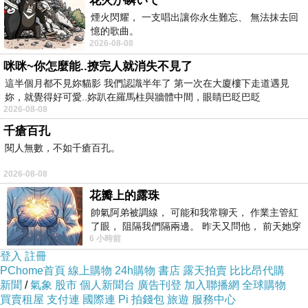
花火が瞬いて
煙火閃耀， 一支唱出讓你永生難忘、 無法抹去回
憶的歌曲。
2026-08-08
咪咪~你怎麼能..撩完人就消失不見了
這半個月都不見妳貓影 我們認識半年了 第一次在大廈樓下走道遇見
妳，就覺得好可愛..妳趴在羅馬柱與牆體中間，眼睛巴眨巴眨
2026-08-08
千瘡百孔
閱人無數，不如千瘡百孔。
2026-08-08
花瓣上的露珠
帥氣阿弟被調線， 可能和我常聊天， 作業主管紅
了眼， 阻隔我們隔兩邊。 昨天又問他， 前天她穿
6 小時前
什麼顏色衣服， 不經
登入
註冊
即使只有一個人也可以繼續走下去
PChome首頁
線上購物
24h購物
書店
露天拍賣
比比昂代購
新聞
/
氣象
股市
個人新聞台
廣告刊登
加入聯播網
全球購物
沒有問題的!!!
買賣租屋
支付連
國際連
Pi 拍錢包
旅遊
服務中心