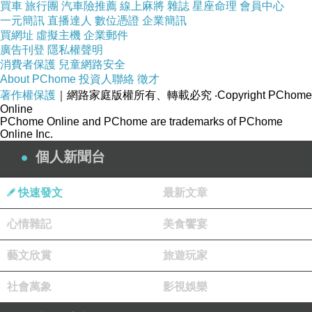
買車
旅行團
汽車險推薦
線上麻將
雜誌
星座命理
會員中心
一元簡訊
直播達人
數位憑證
企業簡訊
買網址
虛擬主機
企業郵件
廣告刊登
隱私權聲明
消費者保護
兒童網路安全
About PChome
投資人聯絡
徵才
著作權保護
｜網路家庭版權所有、轉載必究
‧Copyright PChome
Online
PChome Online and PChome are trademarks of PChome
Online Inc.
個人新聞台
快速發文
最新文章
心情雜記
美食饗宴
藝文欣賞
旅遊玩家
社會萬象
影視娛樂