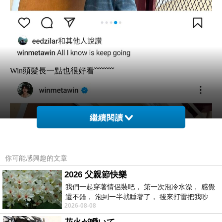
Win頭髮長一點也很好看ˇˇˇˇˇˇˇˇ
繼續閱讀
你可能感興趣的文章
2026 父親節快樂
我們一起穿著情侶裝吧， 第一次泡冷水澡， 感覺
還不錯， 泡到一半就睡著了， 後來打雷把我吵
2026-08-08
醒， 手