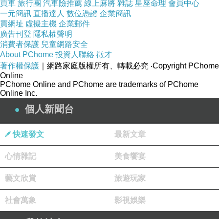
買車
旅行團
汽車險推薦
線上麻將
雜誌
星座命理
會員中心
一元簡訊
直播達人
數位憑證
企業簡訊
買網址
虛擬主機
企業郵件
廣告刊登
隱私權聲明
消費者保護
兒童網路安全
About PChome
投資人聯絡
徵才
著作權保護
｜網路家庭版權所有、轉載必究
‧Copyright PChome
Online
PChome Online and PChome are trademarks of PChome
Online Inc.
個人新聞台
快速發文
最新文章
心情雜記
美食饗宴
辣牛豬肉越南湯河
藝文欣賞
旅遊玩家
$16.75 + 5%稅 + 12%小費 = 19.70加元（台幣439元)。
社會萬象
影視娛樂