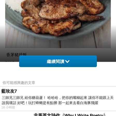
香茅豬排飯
繼續閱讀
$16.5 + 5%稅 + 12%小費 = 19.41加元（台幣432元)。
你可能感興趣的文章
藍玫友7
三師兄三師兄 給你糖葫蘆！ 哈哈哈，把你的嘴糊起來 讓你不能跟上天
說我壞話 好吧！玩打蟑螂是有點髒 那一起來去看白海豚飛躍
18 小時前
非馬英文詩作〈Why I Write Poetry〉