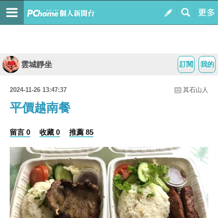
雲城靜坐
訂閱
我的
2024-11-26 13:47:37
其石山人
平價越南餐
留言 0
收藏 0
推薦 85