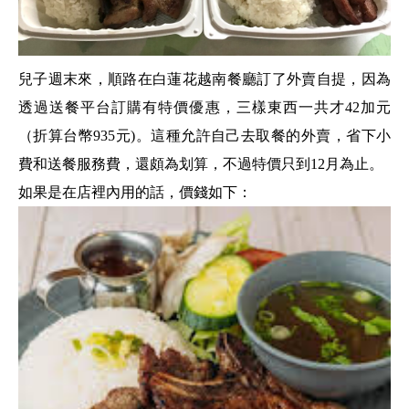
兒子週末來，順路在白蓮花越南餐廳訂了外賣自提，因為
透過送餐平台訂購有特價優惠，三樣東西一共才42加元
（折算台幣935元)。這種允許自己去取餐的外賣，省下小
費和送餐服務費，還頗為划算，不過特價只到12月為止。
如果是在店裡內用的話，價錢如下：