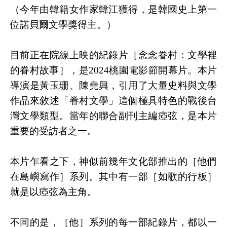
（今年由韓籍女作家韓江獲得，是韓國史上第一
位諾貝爾文學獎得主。）
目前正在院線上映的紀錄片［念念眷村：文學裡
的眷村故事］，是2024桃園電影節開幕片。本片
導演是黃玉珊、陳堯興，引用了大量史料與文學
作品來敘述「眷村文學」這個極具特色的戰後台
灣文學類型。當年的聯合副刊主編瘂弦，是本片
重要的受訪者之一。
本片乍看之下，神似前幾年文化部推出的［他們
在島嶼寫作］系列。其中有一部［如歌的行板］
就是以瘂弦為主角。
不同的是，［他］系列的每一部紀錄片，都以一