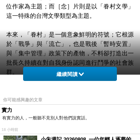
位作家為主題；而［念］片則是以「眷村文學」
這一特殊的台灣文學類型為主題。
本來，「眷村」是一個意象鮮明的符號；它根源
於「戰爭」與「流亡」，也是戰後「暫時安置」
與「集中管理」政策下的產物，不料卻打造出一
批長久持續在對自我身份認同進行鬥爭的社會族
群。
繼續閱讀
「眷村」這個符號，活躍於整個戰後至今，影響
到台灣的政經社會文化等所有場域。即使今日，
你可能感興趣的文章
大部分的眷村都已拆除改建為大樓，「眷村」仍
實力
有實力的人，一般聽不見別人對他們說實話。
活在人們的現實印象中，而非僅是歷史記憶。
18 小時前
［念］片的敘事手法很巧妙地平衡了台灣社會早
小朱週記 20260808_一位年輕人逐夢的真實故事