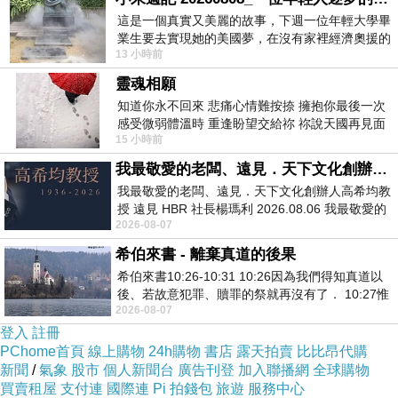
年的兩極意識形態；卻又能夠不失客觀地忠實呈
這是一個真實又美麗的故事，下週一位年輕大學畢
業生要去實現她的美國夢，在沒有家裡經濟奧援的
現當年台灣民間社會對於「眷村」的複雜情緒。
13 小時前
情況下，靠著自我努力工作累積出國基
靈魂相願
眷村內、眷村外，中間只隔了一道很容易就可以
知道你永不回來 悲痛心情難按捺 擁抱你最後一次
感受微弱體溫時 重逢盼望交給祢 祢說天國再見面
輕鬆跨越的籬笆，卻讓台灣民間呈現出兩個不同
15 小時前
此刻忍淚說別離 他日靈魂再
的社會子系統；這也成為日後藍綠統獨政治路線
我最敬愛的老闆、遠見．天下文化創辦人高希均教授
光譜的根源。眷村內有一群鐵票，眷村外又有另
我最敬愛的老闆、遠見．天下文化創辦人高希均教
一群鐵票。
授 遠見 HBR 社長楊瑪利 2026.08.06 我最敬愛的
2026-08-07
老闆、遠見．天下文化創辦人高希均教
希伯來書 - 離棄真道的後果
當年的台灣，政治上屬於戒嚴時期的威權結構，
希伯來書10:26-10:31 10:26因為我們得知真道以
經濟上是台灣擺脫戰後經濟蕭條，產業重新起飛
後、若故意犯罪、贖罪的祭就再沒有了． 10:27惟
的階段；身為副刊主編的瘂弦，身處於這樣的時
2026-08-07
有戰懼等候審判和那燒滅眾敵人的烈火
登入
註冊
代氛圍中，很謹慎、力求平衡，卻又不失開明地
PChome首頁
線上購物
24h購物
書店
露天拍賣
比比昂代購
容納各種不同風格的文學寫作；提拔了不少後來
新聞
/
氣象
股市
個人新聞台
廣告刊登
加入聯播網
全球購物
買賣租屋
支付連
國際連
Pi 拍錢包
旅遊
服務中心
的優秀作家。這些作家當中，有些是鄉土文學的