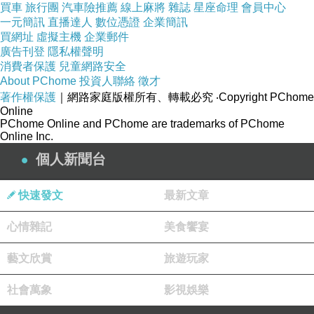
買車
旅行團
汽車險推薦
線上麻將
雜誌
星座命理
會員中心
大將，有些則是眷村文學的旗手。
一元簡訊
直播達人
數位憑證
企業簡訊
買網址
虛擬主機
企業郵件
廣告刊登
隱私權聲明
瘂弦在聯副的時期，可說就是聯副的全盛時期，
消費者保護
兒童網路安全
同時也是「眷村」與「眷村文學」的全盛時期。
About PChome
投資人聯絡
徵才
著作權保護
｜網路家庭版權所有、轉載必究
‧Copyright PChome
有趣的是，這階段也是台灣第一代「鄉土文學」
Online
的全盛時期。
PChome Online and PChome are trademarks of PChome
Online Inc.
個人新聞台
瘂弦是詩壇走向現代主義、普世主義、本土主
義、超現實主義的重要推手。雖然其出生於中國
快速發文
最新文章
河南，卻是促成台灣的鄉土文學興起的功臣之
一。
心情雜記
美食饗宴
藝文欣賞
旅遊玩家
瘂弦的詩風常被歸類為「存在主義」，表現生命
的荒謬性。
社會萬象
影視娛樂