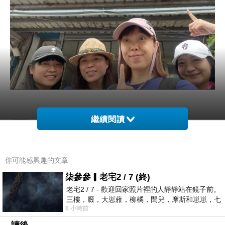
繼續閱讀
你可能感興趣的文章
旅遊》最喜歡的文化音樂饗宴｜阿米斯音樂節
上一篇：
柒參參▎老宅2 / 7 (終)
旅遊》在都蘭的故事——都蘭有意思 咖啡館
下一篇：
老宅2 / 7 - 歡迎回家照片裡的人靜靜站在鏡子前。
三樓，廄，大崽蕥，柳橘，閆兒，摩斯和崽崽，七
6 小時前
個人整整齊齊地站在鏡框之外，如同