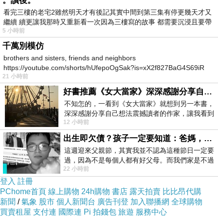
。讀後。
看完三樓的老宅2雖然明天才有後記其實中間到第三集有停更幾天才又
繼續 續更讓我那時又重新看一次因為三樓寫的故事 都需要沉浸且要帶
5 小時前
有
千萬別模仿
brothers and sisters, friends and neighbors
https://youtube.com/shorts/hUfepoOgSak?is=xX2f827BaG4S69iR
21 小時前
https
好書推薦《女大當家》深深感謝分享自己想法震撼讀者的作家，讓我看到不同樣貌的家庭！
不知怎的，一看到《女大當家》就想到另一本書，
深深感謝分享自己想法震撼讀者的作家，讓我看到
12 小時前
不同樣貌的家庭！ 《女大
出生即欠債？孩子一定要知道：爸媽，其實我不欠你們
這週迎來父親節，其實我並不認為這種節日一定要
過，因為不是每個人都有好父母。而我們家是不過
22 小時前
節的，平時也沒什麼儀式感，生活趨近冷
登入
註冊
PChome首頁
線上購物
24h購物
書店
露天拍賣
比比昂代購
新聞
/
氣象
股市
個人新聞台
廣告刊登
加入聯播網
全球購物
買賣租屋
支付連
國際連
Pi 拍錢包
旅遊
服務中心