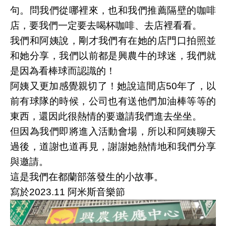
句。問我們從哪裡來，也和我們推薦隔壁的咖啡
店，要我們一定要去喝杯咖啡、去店裡看看。
我們和阿姨說，剛才我們有在她的店門口拍照並
和她分享，我們以前都是興農牛的球迷，我們就
是因為看棒球而認識的！
阿姨又更加感覺親切了！她說這間店50年了，以
前有球隊的時候，公司也有送他們加油棒等等的
東西，還因此很熱情的要邀請我們進去坐坐。
但因為我們即將進入活動會場，所以和阿姨聊天
過後，道謝也道再見，謝謝她熱情地和我們分享
與邀請。
這是我們在都蘭部落發生的小故事。
寫於2023.11 阿米斯音樂節