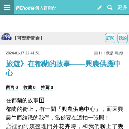
【可樂新聞台】
訂閱
我的
2024-01-17 22:41:51
Hi ! 我是 可樂!
旅遊》在都蘭的故事——興農供應中
心
留言 0
收藏 0
推薦 0
在都蘭的故事1️⃣
都蘭的街上，有一間「興農供應中心」，而因興
農牛而結識的我們，當然要在這拍一張照！
店裡的阿姨整理門外花卉時，和我們聊上了幾