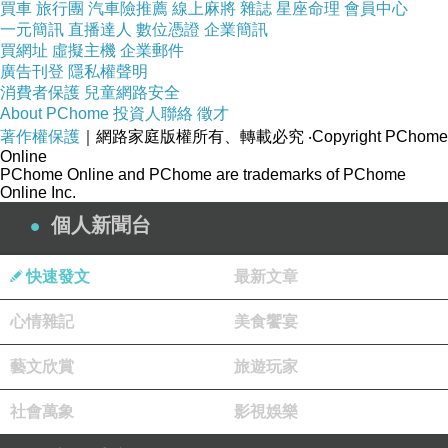
買車
旅行團
汽車險推薦
線上麻將
雜誌
星座命理
會員中心
一元簡訊
直播達人
數位憑證
企業簡訊
買網址
虛擬主機
企業郵件
廣告刊登
隱私權聲明
消費者保護
兒童網路安全
About PChome
投資人聯絡
徵才
著作權保護
｜網路家庭版權所有、轉載必究
‧Copyright PChome
Online
PChome Online and PChome are trademarks of PChome
Online Inc.
個人新聞台
快速發文
最新文章
心情雜記
美食饗宴
藝文欣賞
旅遊玩家
社會萬象
影視娛樂