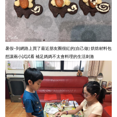
暑假~到網路上買了最近朋友圈很紅的[自己做] 烘焙材料包
想讓兩小試試看 補足媽媽不太會料理的生活刺激