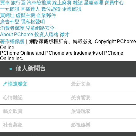
買車
旅行團
汽車險推薦
線上麻將
雜誌
星座命理
會員中心
一元簡訊
直播達人
數位憑證
企業簡訊
買網址
虛擬主機
企業郵件
廣告刊登
隱私權聲明
消費者保護
兒童網路安全
About PChome
投資人聯絡
徵才
著作權保護
｜網路家庭版權所有、轉載必究
‧Copyright PChome
Online
PChome Online and PChome are trademarks of PChome
準備放烤箱囉
Online Inc.
個人新聞台
快速發文
最新文章
心情雜記
美食饗宴
藝文欣賞
旅遊玩家
社會萬象
影視娛樂