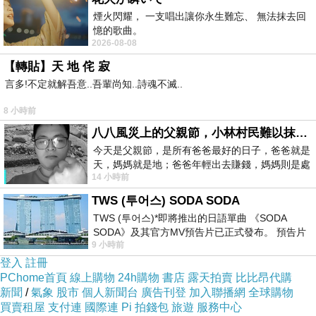
煙火閃耀， 一支唱出讓你永生難忘、 無法抹去回
憶的歌曲。
2026-08-08
【轉貼】天 地 侘 寂
言多!不定就解吾意..吾輩尚知..詩魂不滅..
8 小時前
八八風災上的父親節，小林村民難以抹滅的痛
今天是父親節，是所有爸爸最好的日子，爸爸就是
天，媽媽就是地；爸爸年輕出去賺錢，媽媽則是處
從做中 孩子自己會把工具調整到適合的位置 擺放在操作方
14 小時前
理家務，職業不分高低貴賤，只有人品才
便的地方
TWS (투어스) SODA SODA
TWS (투어스)*即將推出的日語單曲 《SODA
SODA》及其官方MV預告片已正式發布。 預告片
9 小時前
一經發布， 就引發了粉絲們對這次夏季回
登入
註冊
PChome首頁
線上購物
24h購物
書店
露天拍賣
比比昂代購
新聞
/
氣象
股市
個人新聞台
廣告刊登
加入聯播網
全球購物
買賣租屋
支付連
國際連
Pi 拍錢包
旅遊
服務中心