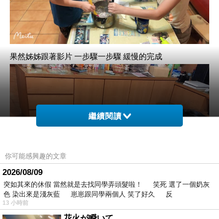
果然姊姊跟著影片 一步驟一步驟 緩慢的完成
繼續閱讀
你可能感興趣的文章
2026/08/09
突如其來的休假 當然就是去找同學弄頭髮啦！ 笑死 選了一個奶灰
色 染出來是淺灰藍 崽崽跟同學兩個人 笑了好久 反
13 小時前
花火が瞬いて