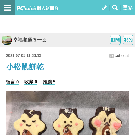
幸福咖逼ㄋ一ㄠ
訂閱
我的
2021-07-05 11:33:13
coffecat
小松鼠餅乾
留言 0
收藏 0
推薦 5