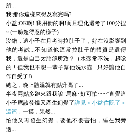
所...
我:那你這樣來得及寫完嗎?
小益:OK啊! 我用衝的啊!而且理化還考了100分捏
~ (一臉超得意的樣子)
沒錯，這小子在月考時拉肚子了，好在沒影響到
他的考試...不知道他這常拉肚子的體質是遺傳
我，還是自己太胎鴿所致？（水壺常不洗，超噁
的！但我也不想一輩子幫他洗水壺...只好讓他自
作自受了!)
總之，晚上體溫就有點升高了...
半夜兩點多跑來跟我說"馬麻~好可怕~~~"直覺這
小子應該發燒又產生幻覺了
詳見＜小益住院了＞
這篇
，一摸，果然...
怕他又再發生幻覺，要他不要害怕，睡在我旁
邊...