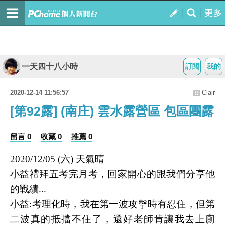
一天四十八小時
訂閱
我的
2020-12-14 11:56:57
Clair
[第92露] (南庄) 雲水露營區 包區團露
留言 0
收藏 0
推薦 0
2020/12/05 (六) 天氣晴
小益禮拜五考完月考，回家開心的跟我們分享他
的戰績...
小益:考理化時，我在第一波攻擊時有忍住，但第
二波真的抵擋不住了，還好老師肯讓我去上廁