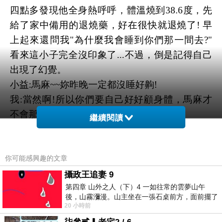
四點多發現他全身熱呼呼，體溫燒到38.6度，先
給了家中備用的退燒藥，好在很快就退燒了! 早
上起來還問我"為什麼我會睡到你們那一間去?"
看來這小子完全沒印象了...不過，倒是記得自己
出現了幻覺。
小益:馬麻~~妳昨晚一定都沒睡好齁!
我:當然啊!所以你們要自己好好顧身體，馬麻才
不會那麼辛苦!
繼續閱讀
總覺得我是燃燒自己的生命在顧生病的小孩啊
~~~
六點起來準備祐的早餐，七點多又出發去排隊掛
你可能感興趣的文章
號。現在的我掛號已經達厚臉皮等級了，直接帶
攝政王追妻 9
第四章 山外之人（下）4 一如往常的雲夢山午
著童軍椅去診所門口坐著滑手機等開門。都已經
後，山霧瀰漫。山主坐在一張石桌前方，面前擺了
沒什麼睡了，掛個號還要罰站半個多小時，我可
20 小時前
一盤未下完的棋盤，還有一壺茶與兩只冒
不幹～