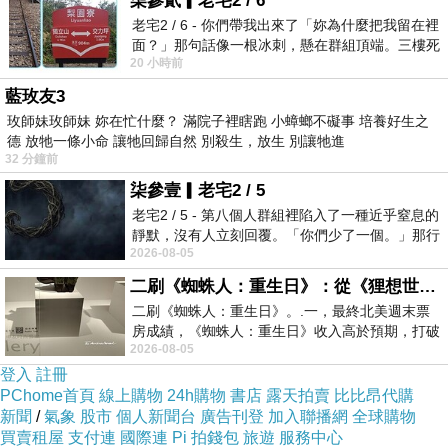
柒參貳▎老宅2 / 6
看完診，醫生判斷是腸胃型感冒....不過，這時的
老宅2 / 6 - 你們帶我出來了「妳為什麼把我留在裡
面？」那句話像一根冰刺，懸在群組頂端。三樓死
小益已經又是一尾活龍了...
20 小時前
死盯著照片裡的人。那個人確實站在
擔心兒子又會再發燒，老爺直到快中午才決定依
藍玫友3
約出發去露營！
玫師妹玫師妹 妳在忙什麼？ 滿院子裡瞎跑 小蟑螂不礙事 培養好生之
我:你要記得戴口罩喔~不要傳染給別人! 要按時吃
德 放牠一條小命 讓牠回歸自然 別殺生，放生 別讓牠進
32 分鐘前
藥嘿!
柒參壹▎老宅2 / 5
叨唸了一下，才讓他出門去～男生都一個樣...不
老宅2 / 5 - 第八個人群組裡陷入了一種近乎窒息的
肯老實吃藥。
靜默，沒有人立刻回覆。「你們少了一個。」那行
2026-08-05
字像一顆冰冷的鐵釘，硬生生刺進螢
老爺這次跟小益單飛跟小弟的朋友群團露，據說
二刷《蜘蛛人：重生日》：從《狸想世界》到《怪奇物語》
有14帳之多耶!光想就覺得熱鬧非凡了～因為祐有
二刷《蜘蛛人：重生日》。.一，最終北美週末票
活動，我這當媽的，當然無怨無悔的在家陪女兒
房成績，《蜘蛛人：重生日》收入高於預期，打破
啦！
2026-08-05
《復仇者聯盟：終局之戰》記錄，成為
登入
註冊
PChome首頁
線上購物
24h購物
書店
露天拍賣
比比昂代購
新聞
/
氣象
股市
個人新聞台
廣告刊登
加入聯播網
全球購物
買賣租屋
支付連
國際連
Pi 拍錢包
旅遊
服務中心