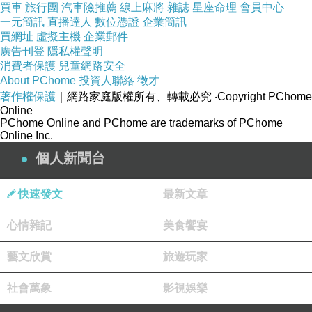
買車
旅行團
汽車險推薦
線上麻將
雜誌
星座命理
會員中心
一元簡訊
直播達人
數位憑證
企業簡訊
買網址
虛擬主機
企業郵件
廣告刊登
隱私權聲明
消費者保護
兒童網路安全
About PChome
投資人聯絡
徵才
著作權保護
｜網路家庭版權所有、轉載必究
‧Copyright PChome
Online
PChome Online and PChome are trademarks of PChome
Online Inc.
(圖片取自愛露營)
個人新聞台
這次來到據說有溫泉的營地....泡湯費用另計喔!
快速發文
最新文章
心情雜記
美食饗宴
藝文欣賞
旅遊玩家
社會萬象
影視娛樂