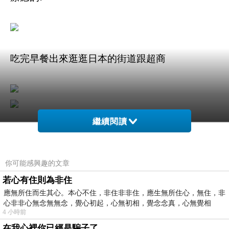
吃完早餐出來逛逛日本的街道跟超商
繼續閱讀
意外發現日本也有類似農民曆的書籍販賣耶!
你可能感興趣的文章
若心有住則為非住
應無所住而生其心。本心不住，非住非非住，應生無所住心，無住，非
心非非心無念無無念，覺心初起，心無初相，覺念念真，心無覺相
4 小時前
在我心裡你已經是騙子了........