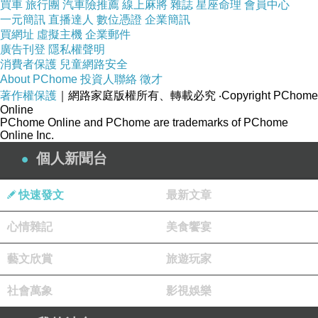
買車
旅行團
汽車險推薦
線上麻將
雜誌
星座命理
會員中心
一元簡訊
直播達人
數位憑證
企業簡訊
買網址
虛擬主機
企業郵件
廣告刊登
隱私權聲明
消費者保護
兒童網路安全
About PChome
投資人聯絡
徵才
著作權保護
｜網路家庭版權所有、轉載必究
‧Copyright PChome
Online
PChome Online and PChome are trademarks of PChome
Online Inc.
日本人很拼耶...才八點,美髮店就開門做生意了...
個人新聞台
快速發文
最新文章
飯店旁邊就有間小神社,太早了,還沒開門哩!
心情雜記
美食饗宴
藝文欣賞
旅遊玩家
社會萬象
影視娛樂
清晨的天空很藍很乾淨,看來今天是個冷颼颼又有