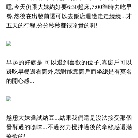
睡,今天仍跟大妹約好要6:30起床,7:00準時去吃早
餐,然後在出發前還可以去飯店週邊走走繞繞...才
五天的行程,分分秒秒都很珍貴的啊!
早起的好處是 可以選到喜歡的位子,靠窗戶可以
邊吃早餐邊看窗外,我對能靠窗戶而坐總是有莫名
的開心感...
慫恿大妹嘗試納豆...結果我們還是沒法接受那個
發酵過的嗆味...不過努力攪拌過後的牽絲感還滿
療癒的!