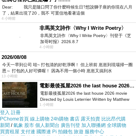
Dear: 我只是隨口問了你什麼時候生日?想說獅子座的你現在八月
了，結果出現了20，我不 可置信地看著這個
4 小時前
非馬英文詩作〈Why I Write Poetry〉
非馬英文詩作〈Why I Write Poetry〉刊登于《芝
加哥时报》2026.8.7
4 小時前
2026/08/08
今天一早到公司 哇~ 打包清的好乾淨啊！ 但上班前 崽崽到現場掃一圈
恩～ 打包的人好可憐喔！ 因為不用一個小時 崽崽又搞到水
13 小時前
電影最後孤屋2026 the last house 2026 movie
電影最後孤屋2026 the last house 2026 movie
Directed by Louis Leterrier Written by Matthew
1 小時前
Robinson Starring Greta Lee Wa
登入
註冊
PChome首頁
線上購物
24h購物
書店
露天拍賣
比比昂代購
新聞
/
氣象
股市
個人新聞台
廣告刊登
加入聯播網
全球購物
買賣租屋
支付連
國際連
Pi 拍錢包
旅遊
服務中心