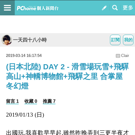
一天四十八小時
訂閱
我的
2019-03-14 16:17:54
Clair
(日本北陸) DAY 2 - 滑雪場玩雪+飛驒
高山+神轎博物館+飛驒之里 合掌屋
冬幻燈
留言 1
收藏 0
推薦 7
2019/01/13 (日)
出國玩,我喜歡早早起,雖然昨晚弄到三更半夜才