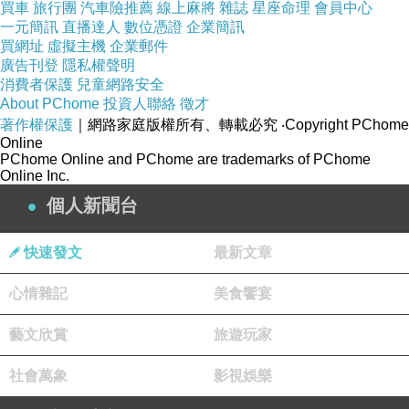
買車
旅行團
汽車險推薦
線上麻將
雜誌
星座命理
會員中心
一元簡訊
直播達人
數位憑證
企業簡訊
買網址
虛擬主機
企業郵件
廣告刊登
隱私權聲明
消費者保護
兒童網路安全
About PChome
投資人聯絡
徵才
《麵麵俱到 – 奶油培根》
著作權保護
｜網路家庭版權所有、轉載必究
‧Copyright PChome
Online
PChome Online and PChome are trademarks of PChome
點這個小朋友吃得很開心
Online Inc.
而且這份量滿飽的
個人新聞台
快速發文
最新文章
心情雜記
美食饗宴
藝文欣賞
旅遊玩家
社會萬象
影視娛樂