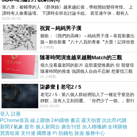
第八章：被輔導的人 《群俠錄》越來越紅後，學校開始變得奇怪。 上
課時有人偷看論壇。 下課時全班在討論卡組。 甚至連午休，都有人
2026-08-05
祝賀～純純男子漢
聽歌：《我們的高峰》～純純男子漢～恭賀新書出
《酥皮蛋餅 – 起士》
版～願你新書〞八十八頁的青春〞大賣！記得你曾
9 小時前
經在我的版留言…「好讚的圖^^感覺大家
隨著時間演進越來越難Match的三觀
很久沒看葳老闆的影片 這部還蠻推薦的 但 我發現
隨著時間的推進 強調個人自由不忍耐 想要找三觀
16 小時前
接近的不要說對象 連朋友都超
柒參壹▎老宅2 / 5
老宅2 / 5 - 第八個人群組裡陷入了一種近乎窒息的
靜默，沒有人立刻回覆。「你們少了一個。」那行
2026-08-05
字像一顆冰冷的鐵釘，硬生生刺進螢
登入
註冊
PChome首頁
線上購物
24h購物
書店
露天拍賣
比比昂代購
新聞
/
氣象
股市
個人新聞台
廣告刊登
加入聯播網
全球購物
買賣租屋
支付連
國際連
Pi 拍錢包
旅遊
服務中心