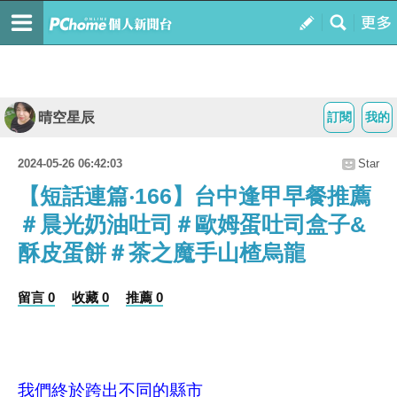
晴空星辰
訂閱
我的
2024-05-26 06:42:03
Star
【短話連篇‧166】台中逢甲早餐推薦
＃晨光奶油吐司＃歐姆蛋吐司盒子&
酥皮蛋餅＃茶之魔手山楂烏龍
留言 0
收藏 0
推薦 0
我們終於跨出不同的縣市