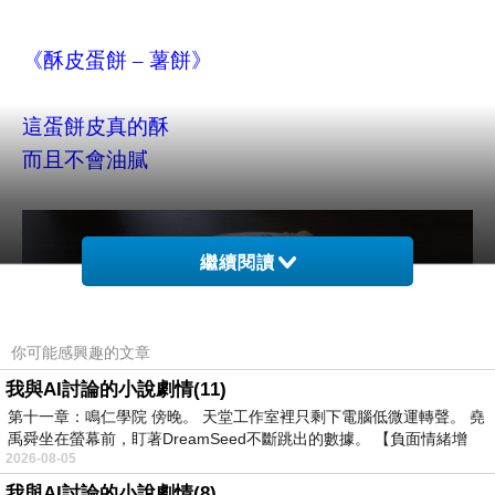
《酥皮蛋餅 – 薯餅》
這蛋餅皮真的酥
而且不會油膩
繼續閱讀
你可能感興趣的文章
我與AI討論的小說劇情(11)
第十一章：鳴仁學院 傍晚。 天堂工作室裡只剩下電腦低微運轉聲。 堯
禹舜坐在螢幕前，盯著DreamSeed不斷跳出的數據。 【負面情緒增
2026-08-05
我與AI討論的小說劇情(8)