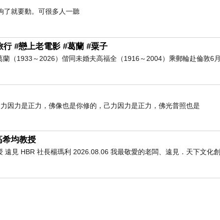
了就要動。可很多人一聽
行 #戀上老電影 #葛蘭 #粟子
葛蘭（1933～2026）偕同未婚夫高福全（1916～2004）乘郵輪赴倫敦6月
己力因力是正力，佛像也是你修的，己力因力是正力，佛光普照也是
高希均教授
 HBR 社長楊瑪利 2026.08.06 我最敬愛的老闆、遠見．天下文