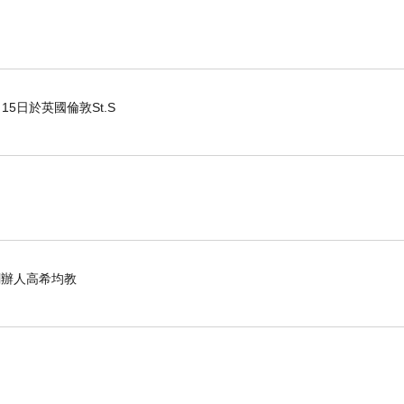
15日於英國倫敦St.S
化創辦人高希均教