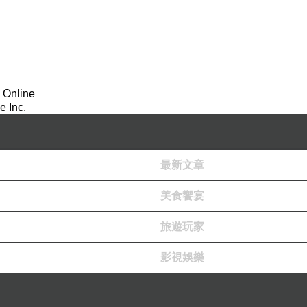
 Online
 Inc.
最新文章
美食饗宴
旅遊玩家
影視娛樂