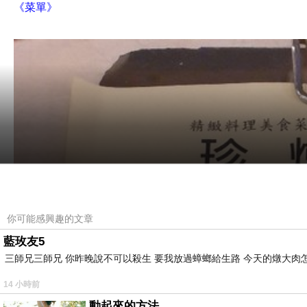
《菜單》
你可能感興趣的文章
藍玫友5
三師兄三師兄 你昨晚說不可以殺生 要我放過蟑螂給生路 今天的燉大肉
14 小時前
動起來的方法