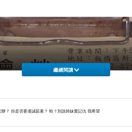
繼續閱讀
怎辦？ 你是否要虔誠茹素？ 蛤？別說師妹愛記仇 我希望