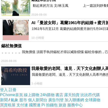
動起來的方法 文/林玉鳳 上一篇說到靜養夠
2026-08-06
AI「曼波女郎」葛蘭1961年的結婚＋蜜月旅
1961年5月至12月 葛蘭的結婚與蜜月旅行5月04日
10 小時前
錫杖無價值
。。。。。。我無價值 須親手執持錫杖才得以滅除煩惱 錫杖你修的，
2026-08-06
我最敬愛的老闆、遠見．天下文化創辦人
我最敬愛的老闆、遠見．天下文化創辦人高希均教授 遠見
3 小時前
登入
註冊
PChome首頁
線上購物
24h購物
書店
露天拍賣
比比昂代購
新聞
/
氣象
股市
個人新聞台
廣告刊登
加入聯播網
全球購物
買賣租屋
支付連
國際連
Pi 拍錢包
旅遊
服務中心