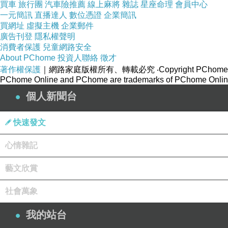
買車
旅行團
汽車險推薦
線上麻將
雜誌
星座命理
會員中心
一元簡訊
直播達人
數位憑證
企業簡訊
買網址
虛擬主機
企業郵件
廣告刊登
隱私權聲明
消費者保護
兒童網路安全
About PChome
投資人聯絡
徵才
著作權保護
｜網路家庭版權所有、轉載必究
‧Copyright PChome
PChome Online and PChome are trademarks of PChome Online
個人新聞台
快速發文
心情雜記
藝文欣賞
社會萬象
我的站台