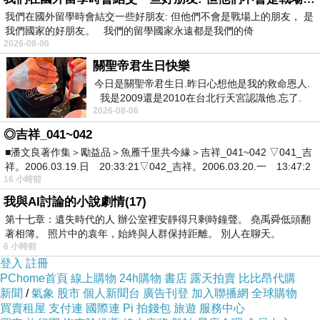
我們在國外留學時會結交一些好朋友: 但他們不會是戰場上的朋友， 是
我們國家的好朋友。 我們的留學國家永遠都是我們的倚
這一區，雖然不到很大，但動線設計得還不錯
2026-08-06
剛好繞一圈，就可以把食物裝完
關聖帝君生日快樂
今日是關聖帝君生日.昨日心想他是我的救命恩人.
我是2009還是2010在台北行天宮認識他.忘了.
右邊有烤麵包+湯品區+飲料區，還有咖啡機
2026-08-06
一個奇摩交友的網友學
其他的基本款都有(有日式、西式、中式)
◎吉祥_041~042
■潘文良著作集＞勵益品＞魚雁千里共今緣＞吉祥_041~042 ▽041_吉
祥。2006.03.19.日 20:33:21▽042_吉祥。2006.03.20.一 13:47:2
16 小時前
我與AI討論的小說劇情(17)
第十七章：遺失時代的人 辦公室裡安靜得只剩時鐘聲。 堯禹舜低頭翻
著相簿。 照片中的袁年，始終與人群保持距離。 別人在聊天。
一樣，選擇了自己喜愛的
6 小時前
登入
註冊
PChome首頁
線上購物
24h購物
書店
露天拍賣
比比昂代購
怕在日本蔬菜攝取不足，一定要來點生菜沙拉
新聞
/
氣象
股市
個人新聞台
廣告刊登
加入聯播網
全球購物
燒賣、熱狗、炸雞、炒蛋
買賣租屋
支付連
國際連
Pi 拍錢包
旅遊
服務中心