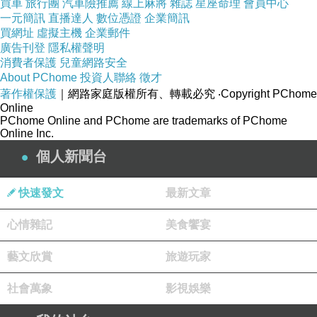
買車
旅行團
汽車險推薦
線上麻將
雜誌
星座命理
會員中心
一元簡訊
直播達人
數位憑證
企業簡訊
買網址
虛擬主機
企業郵件
廣告刊登
隱私權聲明
消費者保護
兒童網路安全
About PChome
投資人聯絡
徵才
著作權保護
｜網路家庭版權所有、轉載必究
‧Copyright PChome
好日式風味的這盤醃製小菜
Online
搭配白飯、粥品都很愛
PChome Online and PChome are trademarks of PChome
Online Inc.
明太子也好好吃
個人新聞台
快速發文
最新文章
心情雜記
美食饗宴
哇嗚，冷麵一定也要來一碗
藝文欣賞
旅遊玩家
我喜歡加上山葵&七味粉
社會萬象
影視娛樂
重口味的調味大配上清爽醬汁，好吃