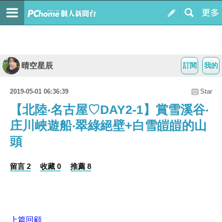
晴空星辰
訂閱
我的
2019-05-01 06:36:39
Star
【北陸‧名古屋♡DAY2-1】賞雪溪谷‧
庄川峽遊船‧翠綠絕壁+白雪皚皚的山
頭
留言 2
收藏 0
推薦 8
上篇回顧