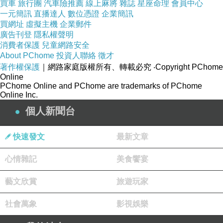
買車
旅行團
汽車險推薦
線上麻將
雜誌
星座命理
會員中心
一元簡訊
直播達人
數位憑證
企業簡訊
買網址
虛擬主機
企業郵件
直到此時，媽媽都還沒太大反應，一來從來沒聽孩子叫過
廣告刊登
隱私權聲明
消費者保護
兒童網路安全
牙齒的那裡痛；二來在我印象中，蛀牙不是應該是黑黑
About PChome
投資人聯絡
徵才
的，牙面一點烏，牙下一片黑那樣嗎？牙齒白白的怎麼會
著作權保護
｜網路家庭版權所有、轉載必究
‧Copyright PChome
是蛀牙呢？
Online
PChome Online and PChome are trademarks of PChome
Online Inc.
誰知道片子一照，還真的是蛀牙了！話說回來，原來現在
個人新聞台
牙醫這麼先進了？我以為看有沒有蛀牙通常是牙醫敲敲牙
快速發文
最新文章
挖一挖看一看。原來現在有沒有蛀牙、蛀牙蛀多深之類
的，居然是用X光照了？！
心情雜記
美食饗宴
藝文欣賞
旅遊玩家
拍完照後，只見醫師若有所思地說：「喔~真的蛀牙了
喔，還蛀不淺耶~可能要抽神經喔！」
社會萬象
影視娛樂