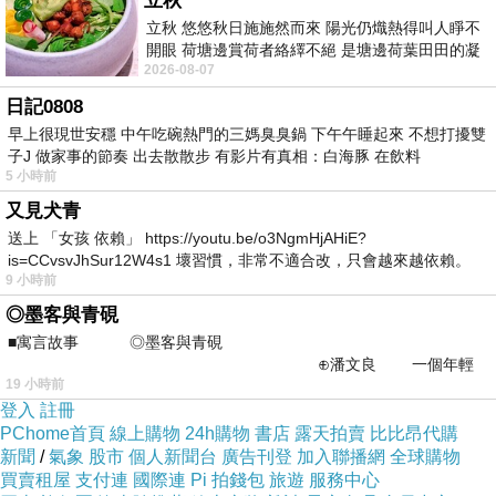
立秋
檢查的。
立秋 悠悠秋日施施然而來 陽光仍熾熱得叫人睜不
開眼 荷塘邊賞荷者絡繹不絕 是塘邊荷葉田田的凝
2026-08-07
望 風中飄逸的是映日荷花別樣紅
才一躺下來，媽媽就先和醫師提了鴨鴨說的會痛的地方。
日記0808
果然專業的就是不一樣，才看一眼，醫師就輕描淡寫地
早上很現世安穩 中午吃碗熱門的三媽臭臭鍋 下午午睡起來 不想打擾雙
說：「這沒有蛀牙喔，是成長痛。」仔細想想，這孩子居
子J 做家事的節奏 出去散散步 有影片有真相：白海豚 在飲料
5 小時前
然也到了快要換牙的年紀了！！
又見犬青
送上 「女孩 依賴」 https://youtu.be/o3NgmHjAHiE?
才正要放下一顆心時，醫師突然指著某顆牙叫我看：「媽
is=CCvsvJhSur12W4s1 壞習慣，非常不適合改，只會越來越依賴。
9 小時前
我害怕的
媽你看，這顆牙齒可能有蛀牙喔，白得很奇怪。」
◎墨客與青硯
■寓言故事 ◎墨客與青硯
媽媽湊過去看，最後面臼齒的地方果然有點白白的，但如
⊕潘文良 一個年輕
19 小時前
的墨客，在京城的古玩肆裡
果不是醫師說了，不仔細看還真的看不太出來。
登入
註冊
PChome首頁
線上購物
24h購物
書店
露天拍賣
比比昂代購
新聞
/
氣象
股市
個人新聞台
廣告刊登
加入聯播網
全球購物
只見醫師又看了看另一邊，繼續說：「另外這邊的也是，
買賣租屋
支付連
國際連
Pi 拍錢包
旅遊
服務中心
我們照個片子看看好了。」