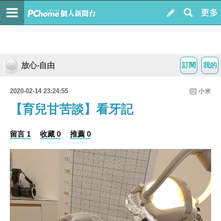
放心‧自由
訂閱
我的
2020-02-14 23:24:55
小米
【育兒甘苦談】看牙記
留言 1
收藏 0
推薦 0