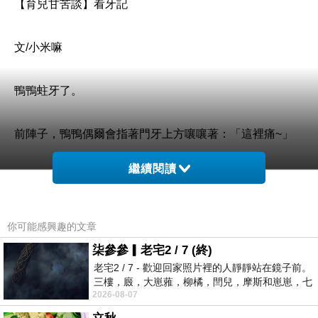
【育兒甘苦談】看牙記
文/小米嘛
鴨鴨蛀牙了。
前陣子，鴨鴨偶爾會指著門牙上方嚷嚷著：「這裡痛~」
繼續閱讀
但因為痛的地方太奇怪，門外漢爹娘根本也看不出個所以
然，於是決定趁早來去看個牙醫檢查檢查。到了牙醫才發
現半年一次的塗氟時間似乎快到了，馬上決定一天不晚地
你可能感興趣的文章
迅速約好了塗氟檢查的日子。
柒參參▎老宅2 / 7 (終)
老宅2 / 7 - 歡迎回家照片裡的人靜靜站在鏡子前。
三樓，廄，大崽蕥，柳橘，閆兒，摩斯和崽崽，七
我們選的牙醫離家裡很近，幾乎每天都會經過，裡頭還有
2026-08-07
個人整整齊齊地站在鏡框之外，如同
專門看小朋友的女性牙醫師；兩個孩兒都是給女醫師塗氟