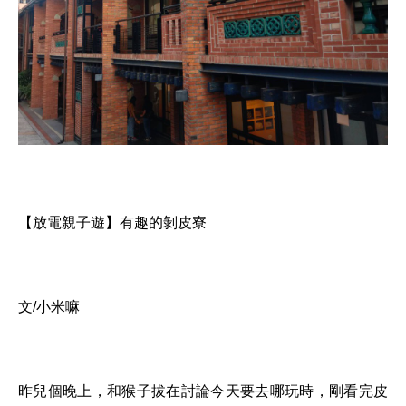
【放電親子遊】有趣的剝皮寮
文/小米嘛
昨兒個晚上，和猴子拔在討論今天要去哪玩時，剛看完皮