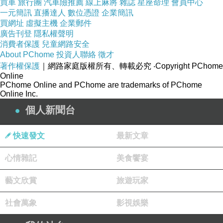
買車
旅行團
汽車險推薦
線上麻將
雜誌
星座命理
會員中心
一元簡訊
直播達人
數位憑證
企業簡訊
買網址
虛擬主機
企業郵件
廣告刊登
隱私權聲明
消費者保護
兒童網路安全
About PChome
投資人聯絡
徵才
著作權保護
｜網路家庭版權所有、轉載必究
‧Copyright PChome
Online
PChome Online and PChome are trademarks of PChome
剝皮寮位於台北市萬華區，北臨老松國小，硬要說地址的
Online Inc.
話，大約是在：台北市萬華區康定路173巷；講簡單一
個人新聞台
點，其實就是在龍山寺附近而已。
快速發文
最新文章
心情雜記
美食饗宴
已經忘了上次來剝皮寮是什麼時候了，印象中這兒建築物
藝文欣賞
旅遊玩家
老舊，說要玩沒得玩，頂多就是走走看看拍拍照，夏天來
可能還會不小心熱到中暑那樣…………所以上一次蓓蓓媽
社會萬象
影視娛樂
在大熱天約時，想都不想就拒絕。