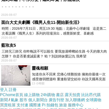
。。。。。。。。。。
據早上得知的情報是，今天想來去小碧潭附近的《微樂山
2026-08-07
丘自行車躍動體驗場》；不過反正咱們永遠是計畫趕不上
面白大丈夫劇團《職男人生11-開始新生活》
變化，臨出門前，收到訊息說要改地點，於是以隨和好約
時間：2026年7月31日，周五19:30 地點：北藝中心球劇場 這是第二
（自己說）著稱的咱們家，就這麼來到睽違多年的剝皮療
次看該團《職男人生》系列的現場演出，感覺新鮮度、喜劇感
了。微樂山丘咱們下次有緣再見~~
2026-08-07
藍玫友5
三師兄三師兄 你昨晚說不可以殺生 要我放過蟑螂給生路 今天的燉大肉
怎辦？ 你是否要虔誠茹素？ 蛤？別說師妹愛記仇 我希望
2026-08-07
靈魂相願
知道你永不回來 悲痛心情難按捺 擁抱你最後一次
感受微弱體溫時 重逢盼望交給祢 祢說天國再見面
13 小時前
此刻忍淚說別離 他日靈魂再
登入
註冊
PChome首頁
線上購物
24h購物
書店
露天拍賣
比比昂代購
新聞
/
氣象
股市
個人新聞台
廣告刊登
加入聯播網
全球購物
買賣租屋
支付連
國際連
Pi 拍錢包
旅遊
服務中心