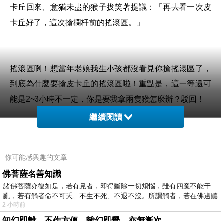
卡丘回來、意猶未盡的猴子拔笑著提議：「再去看一次皮
卡丘好了，這次搶欄杆前的搖滾區。」
搖滾區咧！想當年老娘我生小孩都沒看見你搶搖滾區了，
到底為什麼要搶皮卡丘的搖滾區啦！重點是，這一等還可
能是2~3小時不一定，你是要我拿兩隻猴怎麼辦？駁回！
繼續閱讀
眼看近來天高馬肥秋高氣爽，每天都是藍天白雲的溫暖好
你可能感興趣的文章
天氣，這麼好的天氣當然就是要去陽光下奔跑放電阿。沒
佛菩薩名善知識
創意的媽媽一度又想衝八里玩沙踩水抓螃蟹，但還好我們
諸佛菩薩亦復如是，若有見者，即得斷除一切煩惱，雖有四魔不能干
的育兒好夥伴蓓蓓媽永遠有新地點，咱們跟著走就是了。
亂，若有觸者命不可夭、不生不死、不退不沒。所謂觸者，若在佛邊聽
2 小時前
受
知幻即離，不作方便，離幻即覺，亦無漸次