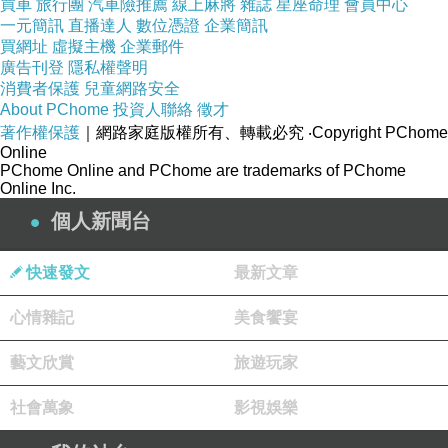
買車
旅行團
汽車險推薦
線上麻將
雜誌
星座命理
會員中心
不僅可以有效增強體質，而且在一定程度上還可
一元簡訊
直播達人
數位憑證
企業簡訊
買網址
虛擬主機
企業郵件
以對前列腺起到一定的按摩作用，改善前列腺的
廣告刊登
隱私權聲明
血液循環。但是，不要過度。
消費者保護
兒童網路安全
About PChome
投資人聯絡
徵才
著作權保護
｜網路家庭版權所有、轉載必究
‧Copyright PChome
Online
PChome Online and PChome are trademarks of PChome
Online Inc.
這是真的，喝啤酒會尿路結石
上一篇：
個人新聞台
飛機杯好用嗎？飛機杯的正確使用方法
下一篇：
快速發文
最新文章
心情雜記
美食饗宴
藝文欣賞
旅遊玩家
社會萬象
影視娛樂