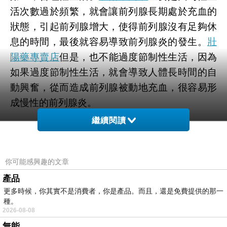
活次數過於頻繁，就會讓前列腺長期處於充血的
狀態，引起前列腺增大，使得前列腺沒有足夠休
息的時間，最後就容易導致前列腺炎的發生。
壯
陽藥專賣店
但是，也不能過度節制性生活，因為
如果過度節制性生活，就會導致人體長時間的自
動興奮，從而造成前列腺被動地充血，很容易形
成慢性的前列腺炎。
繼續閱讀
第三，保持幹凈衛生。主要就是要經常清洗前列
腺部位，因為前列腺部位稍微幾天不清洗就容易
你可能感興趣的文章
藏汙納垢，並且由於通風性差，容易因此細菌感
染。而且特別要註意的就是陰囊部位，
壯陽藥屈
產品
更多時候，你其實不是消費者，你是產品。而且，還是免費提供的那一
臣氏
這個部位的汗腺較多，皮膚伸縮性較大，要
種。
著重註意。當然，如果男性有包皮，還要清洗包
2026-08-08
皮內部，防止臟東西的沈積，從而導致感染。
無能