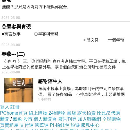
無能？那只是因為對方不能與你配合。
第四，養成良好的生活習慣。
壯陽藥丸
多吃瓜果
2026-08-08
蔬菜、粗糧，防止便秘。因為便秘對前列腺也有
◎墨客與青硯
一定的影響，所以平時要保持合理的排便規律。
■寓言故事 ◎墨客與青硯
⊕潘文良 一個年輕
而且，要經常洗溫水澡，不然圖涼爽，洗冷水
2026-08-08
的墨客，在京城的古玩肆裡
澡，這樣也可以有效預防前列腺炎。
春燕---(二)
《 春 燕 》 三、你們唱戲的 春燕考進輔仁大學。平日在學校工讀，晚
上在學校附近的餐廳當外場。寒暑假白天到鎮公所幫忙整理文件
第五，不要長時間久坐。因為人在坐的時候，上
2026-08-08
半身的重量基本上都會壓在了前列腺的位置，很
感謝陌生人
容易使前列腺部位的血液循環不暢，導致代謝物
拉著小拉車上賣場，為即將到來的中元節預作準
堆積不能及時排出，
壯陽藥品
從而造成前列腺管
備。 買了好多物品，小拉車裝滿滿，上頭還堆兩
4 小時前
紙箱。 雖辛苦了點，這點程度我一個人搬
道堵塞，引發前列腺炎。
登入
註冊
PChome首頁
線上購物
24h購物
書店
露天拍賣
比比昂代購
新聞
/
氣象
股市
個人新聞台
廣告刊登
加入聯播網
全球購物
經常鍛煉，
男性壯陽藥
最好是經常跑步。不用多
買賣租屋
支付連
國際連
Pi 拍錢包
旅遊
服務中心
說，經常鍛煉是可以增強人體抵抗力的。而跑步