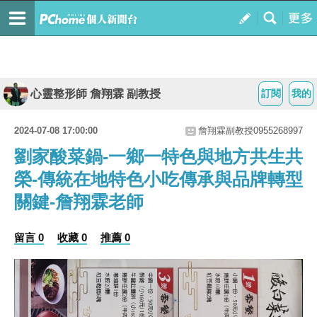
心靈整形師 詹翔霖 副教授
訂閱
我的
2024-07-08 17:00:00
詹翔霖副教授0955268997
劉家酸菜鍋-一鄉一特色與地方共生共
榮-傳統在地特色小吃傳承與品牌轉型
關鍵-詹翔霖老師
留言 0
收藏 0
推薦 0