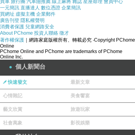
買車
旅行團
汽車險推薦
線上麻將
雜誌
星座命理
會員中心
一元簡訊
直播達人
數位憑證
企業簡訊
買網址
虛擬主機
企業郵件
廣告刊登
隱私權聲明
消費者保護
兒童網路安全
About PChome
投資人聯絡
徵才
著作權保護
｜網路家庭版權所有、轉載必究
‧Copyright PChome
Online
PChome Online and PChome are trademarks of PChome
Online Inc.
個人新聞台
快速發文
最新文章
心情雜記
美食饗宴
藝文欣賞
旅遊玩家
社會萬象
影視娛樂
劉家酸菜鍋-一鄉一特色與地方共生共榮-傳統在地特色小