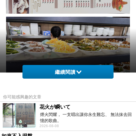
繼續閱讀
你可能感興趣的文章
花火が瞬いて
煙火閃耀， 一支唱出讓你永生難忘、 無法抹去回
憶的歌曲。
2026-08-08