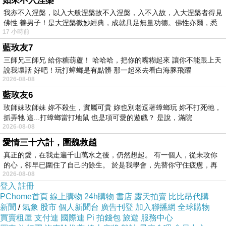
如來不入涅槃
我亦不入涅槃，以入大般涅槃故不入涅槃，入不入故，入大涅槃者得見
佛性 善男子！是大涅槃微妙經典，成就具足無量功德。佛性亦爾，悉
17 小時前
藍玫友7
三師兄三師兄 給你糖葫蘆！ 哈哈哈，把你的嘴糊起來 讓你不能跟上天
說我壞話 好吧！玩打蟑螂是有點髒 那一起來去看白海豚飛躍
2026-08-08
藍玫友6
玫師妹玫師妹 妳不殺生，實屬可貴 妳也別老逗著蟑螂玩 妳不打死牠，
抓弄牠 這...打蟑螂當打地鼠 也是項可愛的遊戲？ 是說，滿院
2026-08-08
愛情三十六計，圍魏救趙
真正的愛，在我走遍千山萬水之後，仍然想起。 有一個人，從未攻你
的心，卻早已圍住了自己的餘生。 於是我學會，先替你守住疲憊，再
2026-08-08
登入
註冊
PChome首頁
線上購物
24h購物
書店
露天拍賣
比比昂代購
新聞
/
氣象
股市
個人新聞台
廣告刊登
加入聯播網
全球購物
買賣租屋
支付連
國際連
Pi 拍錢包
旅遊
服務中心