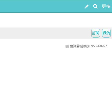
訂閱
我的
詹翔霖副教授0955268997