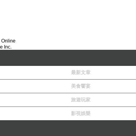
 Online
 Inc.
最新文章
美食饗宴
旅遊玩家
影視娛樂