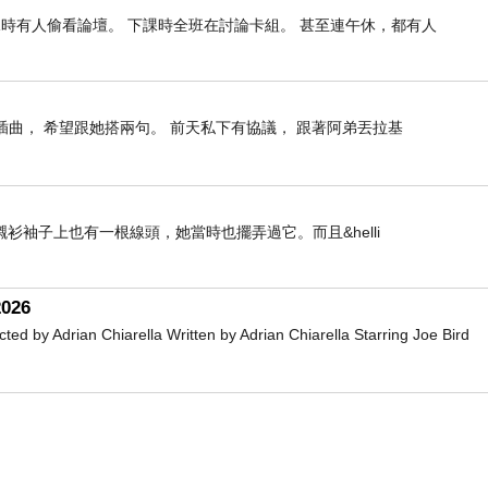
課時有人偷看論壇。 下課時全班在討論卡組。 甚至連午休，都有人
插曲， 希望跟她搭兩句。 前天私下有協議， 跟著阿弟丟拉基
袖子上也有一根線頭，她當時也擺弄過它。而且&helli
026
Adrian Chiarella Written by Adrian Chiarella Starring Joe Bird