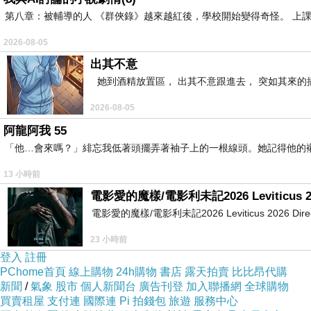
第八章：被輔導的人 《群俠錄》越來越紅後，學校開始變得奇怪。 上
2026-08-05
出其不意
她到酒精放置區， 出其不意跟進去， 突如其來的
2026-08-05
阿龍阿我 55
「他…會來嗎？」緋忘我低著頭擺弄著袖子上的一根線頭。她記得他的襯衫
13 小時前
電影愛的魔樣/電影利未記2026 Leviticus 2
電影愛的魔樣/電影利未記2026 Leviticus 2026 Directed by 
23 小時前
登入
註冊
PChome首頁
線上購物
24h購物
書店
露天拍賣
比比昂代購
新聞
/
氣象
股市
個人新聞台
廣告刊登
加入聯播網
全球購物
買賣租屋
支付連
國際連
Pi 拍錢包
旅遊
服務中心