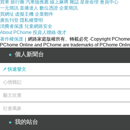
買車
旅行團
汽車險推薦
線上麻將
雜誌
星座命理
會員中心
一元簡訊
直播達人
數位憑證
企業簡訊
買網址
虛擬主機
企業郵件
廣告刊登
隱私權聲明
消費者保護
兒童網路安全
About PChome
投資人聯絡
徵才
著作權保護
｜網路家庭版權所有、轉載必究
‧Copyright PChome
PChome Online and PChome are trademarks of PChome Online
個人新聞台
快速發文
心情雜記
藝文欣賞
社會萬象
我的站台