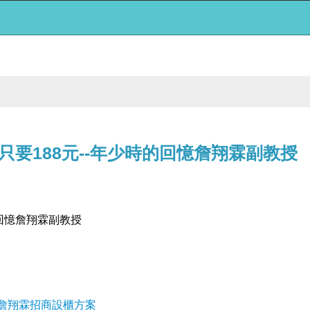
要188元--年少時的回憶詹翔霖副教授
回憶詹翔霖副教授
-詹翔霖招商設櫃方案