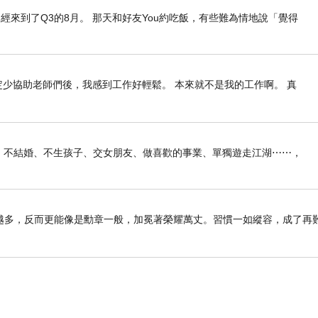
經來到了Q3的8月。 那天和好友You約吃飯，有些難為情地說「覺得
定少協助老師們後，我感到工作好輕鬆。 本來就不是我的工作啊。 真
俠生活：不結婚、不生孩子、交女朋友、做喜歡的事業、單獨遊走江湖⋯⋯，
越多，反而更能像是勳章一般，加冕著榮耀萬丈。習慣一如縱容，成了再