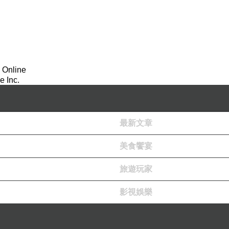
 Online
 Inc.
最新文章
美食饗宴
旅遊玩家
影視娛樂