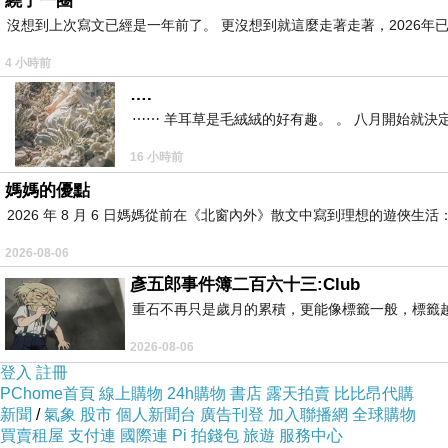
繞了一圈
沒想到上次寫文已經是一年前了。 更沒想到就這麼走著走著，2026年已
4 小時前
….
⋯⋯ 羊耳草是毛絨絨的好有趣。 。 八月開始就決
16 小時前
媽媽的優點
2026 年 8 月 6 日媽媽從前在《北窗內外》散文中寫到理想的遊
2026-08-06
彥五郎事件簿二百六十三:Club
重石不再只是歲月的累積，更能像標籤一般，標籤
2026-08-06
登入
註冊
PChome首頁
線上購物
24h購物
書店
露天拍賣
比比昂代購
新聞
/
氣象
股市
個人新聞台
廣告刊登
加入聯播網
全球購物
買賣租屋
支付連
國際連
Pi 拍錢包
旅遊
服務中心