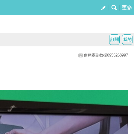
訂閱
我的
詹翔霖副教授0955268997