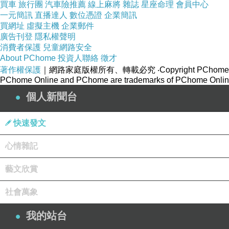
買車
旅行團
汽車險推薦
線上麻將
雜誌
星座命理
會員中心
一元簡訊
直播達人
數位憑證
企業簡訊
買網址
虛擬主機
企業郵件
廣告刊登
隱私權聲明
消費者保護
兒童網路安全
About PChome
投資人聯絡
徵才
著作權保護
｜網路家庭版權所有、轉載必究
‧Copyright PChome
PChome Online and PChome are trademarks of PChome Online
個人新聞台
快速發文
心情雜記
藝文欣賞
社會萬象
我的站台