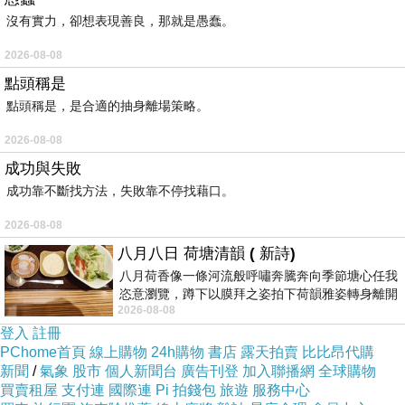
沒有實力，卻想表現善良，那就是愚蠢。
2026-08-08
點頭稱是
點頭稱是，是合適的抽身離場策略。
2026-08-08
成功與失敗
成功靠不斷找方法，失敗靠不停找藉口。
2026-08-08
八月八日 荷塘清韻 ( 新詩)
八月荷香像一條河流般呼嘯奔騰奔向季節塘心任我
恣意瀏覽，蹲下以膜拜之姿拍下荷韻雅姿轉身離開
2026-08-08
時我把美麗的遐想掛在亭亭葉柄上盼望
登入
註冊
PChome首頁
線上購物
24h購物
書店
露天拍賣
比比昂代購
新聞
/
氣象
股市
個人新聞台
廣告刊登
加入聯播網
全球購物
買賣租屋
支付連
國際連
Pi 拍錢包
旅遊
服務中心