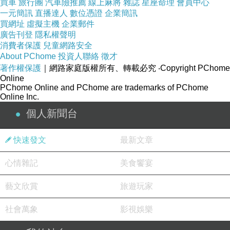
買車
旅行團
汽車險推薦
線上麻將
雜誌
星座命理
會員中心
一元簡訊
直播達人
數位憑證
企業簡訊
買網址
虛擬主機
企業郵件
廣告刊登
隱私權聲明
消費者保護
兒童網路安全
About PChome
投資人聯絡
徵才
著作權保護
｜網路家庭版權所有、轉載必究
‧Copyright PChome
Online
PChome Online and PChome are trademarks of PChome
Online Inc.
個人新聞台
快速發文
最新文章
心情雜記
美食饗宴
藝文欣賞
旅遊玩家
社會萬象
影視娛樂