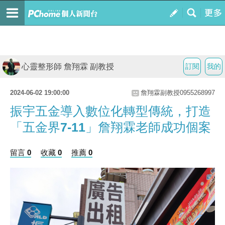
心靈整形師 詹翔霖 副教授
訂閱
我的
2024-06-02 19:00:00
詹翔霖副教授0955268997
振宇五金導入數位化轉型傳統，打造
「五金界7-11」詹翔霖老師成功個案
留言 0
收藏 0
推薦 0