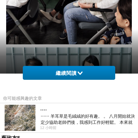
繼續閱讀
你可能感興趣的文章
….
⋯⋯ 羊耳草是毛絨絨的好有趣。 。 八月開始就決
定少協助老師們後，我感到工作好輕鬆。 本來就
12 小時前
不是我的工作啊。 真