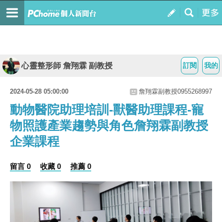
心靈整形師 詹翔霖 副教授
訂閱
我的
2024-05-28 05:00:00
詹翔霖副教授0955268997
動物醫院助理培訓-獸醫助理課程-寵
物照護產業趨勢與角色詹翔霖副教授
企業課程
留言 0
收藏 0
推薦 0