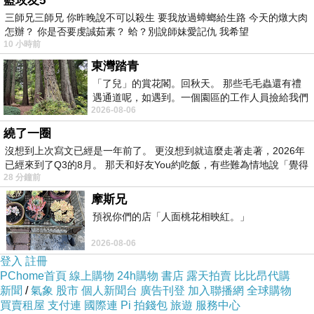
藍玫友5
三師兄三師兄 你昨晚說不可以殺生 要我放過蟑螂給生路 今天的燉大肉
怎辦？ 你是否要虔誠茹素？ 蛤？別說師妹愛記仇 我希望
10 小時前
東灣踏青
「了兒」的賞花閣。回秋天。 那些毛毛蟲還有禮
遇通道呢，如遇到。一個園區的工作人員撿給我們
2026-08-06
細賞。
繞了一圈
沒想到上次寫文已經是一年前了。 更沒想到就這麼走著走著，2026年
已經來到了Q3的8月。 那天和好友You約吃飯，有些難為情地說「覺得
28 分鐘前
摩斯兄
預祝你們的店「人面桃花相映紅。」
2026-08-06
登入
註冊
PChome首頁
線上購物
24h購物
書店
露天拍賣
比比昂代購
新聞
/
氣象
股市
個人新聞台
廣告刊登
加入聯播網
全球購物
買賣租屋
支付連
國際連
Pi 拍錢包
旅遊
服務中心