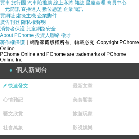
買車
旅行團
汽車險推薦
線上麻將
雜誌
星座命理
會員中心
一元簡訊
直播達人
數位憑證
企業簡訊
買網址
虛擬主機
企業郵件
廣告刊登
隱私權聲明
消費者保護
兒童網路安全
動物醫院助理培訓-獸醫助理課程-寵物照護產業趨勢與角
About PChome
投資人聯絡
徵才
著作權保護
｜網路家庭版權所有、轉載必究
‧Copyright PChome
色詹翔霖副教授企業課程
Online
PChome Online and PChome are trademarks of PChome
Online Inc.
個人新聞台
寵物美容店開店籌備價格定價策略-詹翔霖副教授寵動美容行銷管理
上一篇：
快速發文
最新文章
吸引力法則運用量子纏結來心想事成-詹翔霖
下一篇：
心情雜記
美食饗宴
藝文欣賞
旅遊玩家
社會萬象
影視娛樂