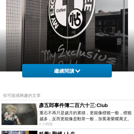
繼續閱讀
你可能感興趣的文章
彥五郎事件簿二百六十三:Club
重石不再只是歲月的累積，更能像標籤一般，標籤
越多，反而更能像是勳章一般，加冕著榮耀萬丈。
4 小時前
習慣一如縱容，成了再難輕輕放下的罪證