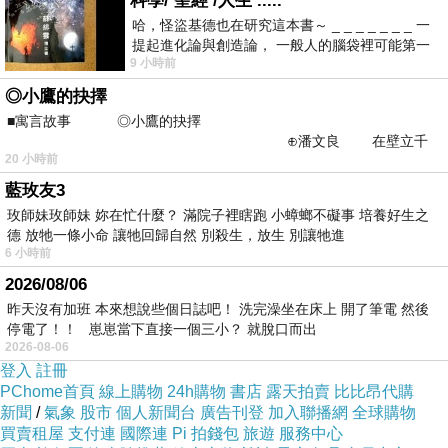
科學/ 聖經 /人生 .....
哈，怪盜基德也在研究這本書～ _ _ _ _ _ _ _ 一
提起進化論與創造論， 一般人的腦袋裡可能第一
9 小時前
時間就有「 進化論很科
◎小鷹的抉擇
■寓言故事 ◎小鷹的抉擇
⊕潘文良 在壁立千
20 小時前
仞的懸崖上，有一座遮天蔽
藍玫友3
玫師妹玫師妹 妳在忙什麼？ 滿院子裡瞎跑 小蟑螂不礙事 培養好生之
德 放牠一條小命 讓牠回歸自然 別殺生，放生 別讓牠進
6 小時前
2026/08/06
網紅店的社群經營-使用網絡行銷方法做口碑行銷-詹翔霖
昨天沒有加班 本來想說些個日誌吧！ 洗完澡坐在床上 開了筆電 然後
老師-成功個案一帖咖啡
停電了！！ 崽崽當下直接一個三小？ 就脫口而出
2026-08-06
登入
註冊
PChome首頁
線上購物
24h購物
書店
露天拍賣
比比昂代購
新聞
/
氣象
股市
個人新聞台
廣告刊登
加入聯播網
全球購物
買賣租屋
支付連
國際連
Pi 拍錢包
旅遊
服務中心
優良市集評核評分星等參考標準-詹翔霖老師
上一篇：