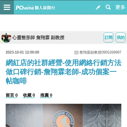
心靈整形師 詹翔霖 副教授
訂閱
我的
2023-10-01 12:00:00
詹翔霖副教授0955268997
網紅店的社群經營-使用網絡行銷方法
做口碑行銷-詹翔霖老師-成功個案一
帖咖啡
留言 0
收藏 0
推薦 0