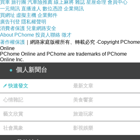
買車
旅行團
汽車險推薦
線上麻將
雜誌
星座命理
會員中心
一元簡訊
直播達人
數位憑證
企業簡訊
網紅店的社群經營-使用網絡行銷方法做口碑行銷-詹翔霖老師-成功個案小雨日和
下一篇：
買網址
虛擬主機
企業郵件
廣告刊登
隱私權聲明
消費者保護
兒童網路安全
About PChome
投資人聯絡
徵才
著作權保護
｜網路家庭版權所有、轉載必究
‧Copyright PChome
Online
PChome Online and PChome are trademarks of PChome
Online Inc.
個人新聞台
快速發文
最新文章
心情雜記
美食饗宴
藝文欣賞
旅遊玩家
社會萬象
影視娛樂