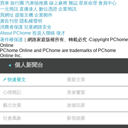
買車
旅行團
汽車險推薦
線上麻將
雜誌
星座命理
會員中心
五十萬元以上之
一元簡訊
直播達人
數位憑證
企業簡訊
買網址
虛擬主機
企業郵件
食品製造業，屬
廣告刊登
隱私權聲明
行政院環境保護
消費者保護
兒童網路安全
About PChome
投資人聯絡
署公告應以網路
徵才
著作權保護
｜網路家庭版權所有、轉載必究
‧Copyright PChome
傳輸方式申報廢
Online
PChome Online and PChome are trademarks of PChome
棄物流向之事業
Online Inc.
（管制編號：
個人新聞台
），
F15A6572
經查
年
月廚
109
8
快速發文
最新文章
餘
聯單
(R-0106)
心情雜記
美食饗宴
申報清運日期
年
月
日
與
(109
8
2
)
藝文欣賞
旅遊玩家
實際清運日期不
社會萬象
影視娛樂
符
年
月
(109
8
3