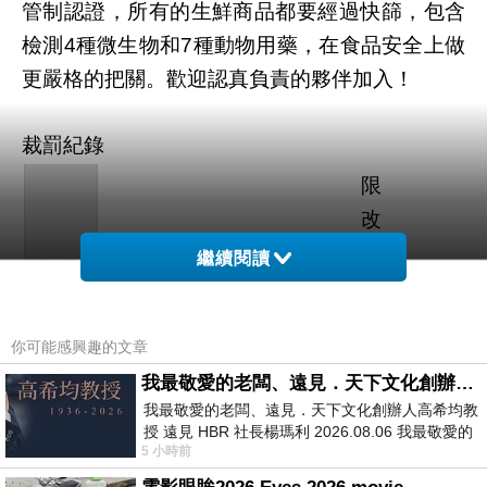
管制認證，所有的生鮮商品都要經過快篩，包含
檢測
種微生物和
種動物用藥，在食品安全上做
4
7
更嚴格的把關。歡迎認真負責的夥伴加入！
裁罰紀錄
限
改
訴
日
繼續閱讀
裁罰
/
縣
願
期
裁罰
/
違規
裁罰內容
市
狀
改
費用
日
你可能感興趣的文章
態
善
完
我最敬愛的老闆、遠見．天下文化創辦人高希均教授
我最敬愛的老闆、遠見．天下文化創辦人高希均教
妥
授 遠見 HBR 社長楊瑪利 2026.08.06 我最敬愛的
5 小時前
老闆、遠見．天下文化創辦人高希均教
新
主旨：罰鍰新臺
否
不
2021-
6,000