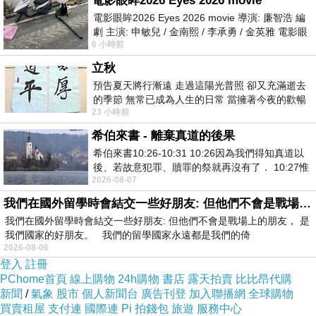
電影眼眸2026 Eyes 2026 movie
無分
北
幣
元整。處
須
05-13
6000
電影眼眸2026 Eyes 2026 movie 導演: 廉智浩 編
期已
(2020-
市
環境講習
小時
改
1
劇 主演: 申敏兒 / 金南熙 / 李承勇 / 金英雅 電影眼
6 小時前
眸2026描述攝影師徐珍因遺
12-08)
繳清
整。
善
立秋
法規：廢棄物清
預告夏天將行漸遠 走過這陽光普照 卻又充滿逝去
理法第
條第
31
1
的季節 無常已成為人生的日常 當擁著今夜的歡暢
23 小時前
舒心 轉眼驟成昨日 而明晨 太陽
項第
款
2
希伯來書 - 離棄真道的後果
文號：
40-110-
希伯來書10:26-10:31 10:26因為我們得知真道以
050019
後、若故意犯罪、贖罪的祭就再沒有了． 10:27惟
事由：貴公司所
2026-08-07
有戰懼等候審判和那燒滅眾敵人的烈火
屬五股廠為從事
我們在國外留學時會結交一些好朋友: 但他們不會是戰場上的朋友
我們在國外留學時會結交一些好朋友: 但他們不會是戰場上的朋友， 是
將農、林、漁、
我們國家的好朋友。 我們的留學國家永遠都是我們的倚
牧業產品處理成
2026-08-06
登入
註冊
食品後產生廢食
PChome首頁
線上購物
24h購物
書店
露天拍賣
比比昂代購
用油，且資本總
新聞
/
氣象
股市
個人新聞台
廣告刊登
加入聯播網
全球購物
買賣租屋
支付連
國際連
Pi 拍錢包
旅遊
服務中心
額達新臺幣二百