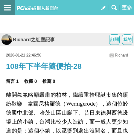
Richard之紅塵記事
訂閱
我的
2020-01-21 22:46:56
Richard
108年下半年隨便拍-28
留言 1
收藏 0
推薦 8
離開氣氛略顯嚴肅的柏林，繼續重拾耶誕市集的繽
Wernigerode
紛歡樂。韋爾尼格羅德（
），這個位於
、
、
德國中北部
哈茨山區山腳下
昔日東德與西德邊
境上的小鎮，台灣比較少人造訪，而一般人更少知
道的是：這個小鎮，以巫婆到處出沒聞名，而且也