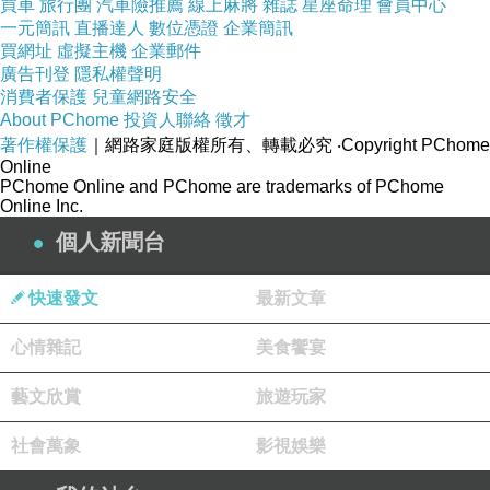
買車
旅行團
汽車險推薦
線上麻將
雜誌
星座命理
會員中心
一元簡訊
直播達人
數位憑證
企業簡訊
買網址
虛擬主機
企業郵件
廣告刊登
隱私權聲明
消費者保護
兒童網路安全
About PChome
投資人聯絡
徵才
著作權保護
｜網路家庭版權所有、轉載必究
‧Copyright PChome
Online
PChome Online and PChome are trademarks of PChome
Online Inc.
個人新聞台
快速發文
最新文章
心情雜記
美食饗宴
藝文欣賞
旅遊玩家
韋爾尼格羅德/小小的耶誕市集，就位於市集廣場上
社會萬象
影視娛樂