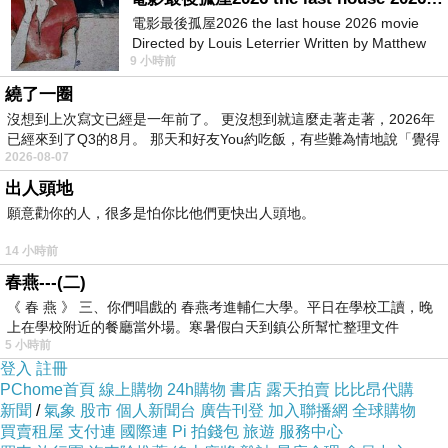
電影最後孤屋2026 the last house 2026 movie
Directed by Louis Leterrier Written by Matthew
9 小時前
Robinson Starring Greta Lee Wa
繞了一圈
沒想到上次寫文已經是一年前了。 更沒想到就這麼走著走著，2026年
已經來到了Q3的8月。 那天和好友You約吃飯，有些難為情地說「覺得
2026-08-07
出人頭地
願意勸你的人，很多是怕你比他們更快出人頭地。
14 小時前
春燕---(二)
《 春 燕 》 三、你們唱戲的 春燕考進輔仁大學。平日在學校工讀，晚
上在學校附近的餐廳當外場。寒暑假白天到鎮公所幫忙整理文件
5 小時前
韋爾尼格羅德/宛如童話故事建築的市政廳，是小鎮
登入
註冊
PChome首頁
線上購物
24h購物
書店
露天拍賣
比比昂代購
中心的地標
新聞
/
氣象
股市
個人新聞台
廣告刊登
加入聯播網
全球購物
買賣租屋
支付連
國際連
Pi 拍錢包
旅遊
服務中心