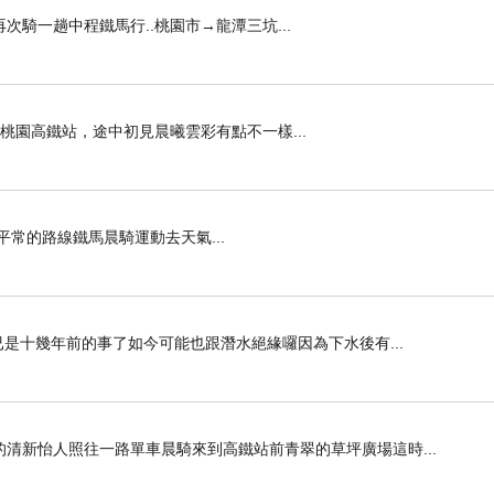
氣，再次騎一趟中程鐵馬行..桃園市→龍潭三坑...
路來到桃園高鐵站，途中初見晨曦雲彩有點不一樣...
清晨，照平常的路線鐵馬晨騎運動去天氣...
已是十幾年前的事了如今可能也跟潛水絕緣囉因為下水後有...
清新怡人照往一路單車晨騎來到高鐵站前青翠的草坪廣場這時...