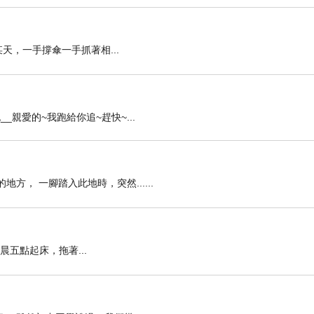
日某天，一手撐傘一手抓著相...
_親愛的~我跑給你追~趕快~...
方， 一腳踏入此地時，突然......
 清晨五點起床，拖著...