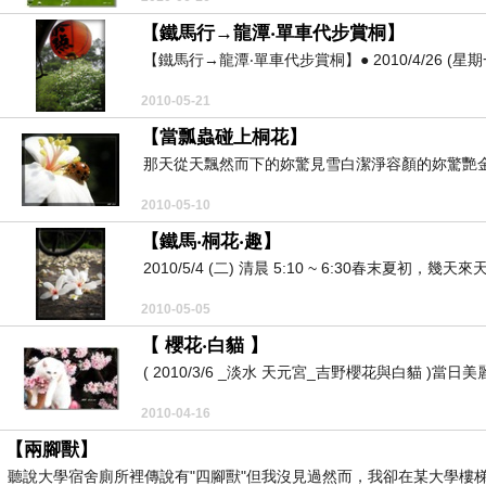
【鐵馬行→龍潭‧單車代步賞桐】
【鐵馬行→龍潭‧單車代步賞桐】● 2010/4/26 (星期
2010-05-21
【當瓢蟲碰上桐花】
那天從天飄然而下的妳驚見雪白潔淨容顏的妳驚艷金
2010-05-10
【鐵馬‧桐花‧趣】
2010/5/4 (二) 清晨 5:10 ~ 6:30春末夏初
2010-05-05
【 櫻花‧白貓 】
( 2010/3/6 _淡水 天元宮_吉野櫻花與白貓 )
2010-04-16
【兩腳獸】
聽說大學宿舍廁所裡傳說有"四腳獸"但我沒見過然而，我卻在某大學樓梯間親眼碰