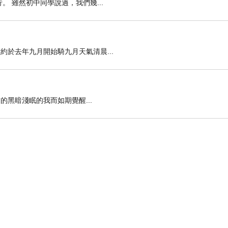
馬行。 雖然初中同學說過，我們幾...
子了大約於去年九月開始騎九月天氣清晨...
著黎明前的黑暗淺眠的我而如期覺醒...