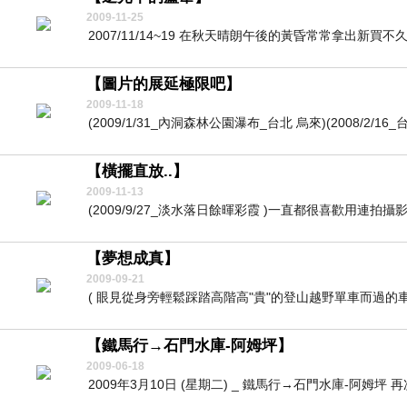
2009-11-25
2007/11/14~19 在秋天晴朗午後的黃昏常常拿出新買不久
【圖片的展延極限吧】
2009-11-18
(2009/1/31_內洞森林公園瀑布_台北 烏來)(2008/2/1
【橫擺直放..】
2009-11-13
(2009/9/27_淡水落日餘暉彩霞 )一直都很喜歡用連拍
【夢想成真】
2009-09-21
( 眼見從身旁輕鬆踩踏高階高"貴"的登山越野單車而過的車
【鐵馬行→石門水庫-阿姆坪】
2009-06-18
2009年3月10日 (星期二) _ 鐵馬行→石門水庫-阿姆坪