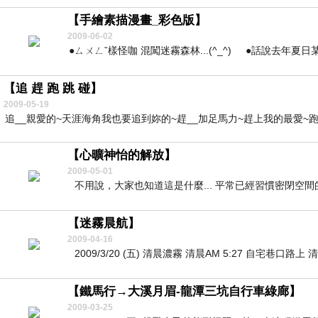
【手繪素描漫畫_彩色版】
2009-06-02
●ㄙㄨㄥˇ樣怪咖 混闖迷霧森林...(^_^) ●話說去年夏
【追 趕 跑 跳 碰】
2009-05-19
追__親愛的~天涯海角我也要追到妳的~趕__加足馬力~趕上我的最愛~跑_
【心曠神怡的解放】
2009-05-01
不用說，大家也知道這是什麼... 平常已經習慣密閉空間的地
【迷霧晨航】
2009-04-16
2009/3/20 (五) 清晨濃霧 清晨AM 5:27 自宅巷口路上
【鐵馬行→大溪月眉-龍潭三坑自行車綠廊】
2009-03-25