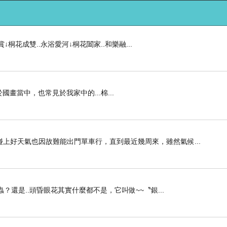
↓桐花成雙..永浴愛河↓桐花闔家..和樂融...
常見於國畫當中，也常見於我家中的...棉...
上好天氣也因故難能出門單車行，直到最近幾周來，雖然氣候...
？還是..頭昏眼花其實什麼都不是，它叫做~~〝銀...