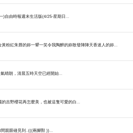
一)自由時報週末生活版(4/25‧星期日...
黃粉紅朱唇的妳一顰一笑令我陶醉的妳散發陣陣天香迷人的妳...
，幾天來天氣晴朗，清晨五時天空已經開始...
當日美麗的吉野櫻花再怎麼美，也被這隻可愛的白...
見到..(((兩腳獸 ))...