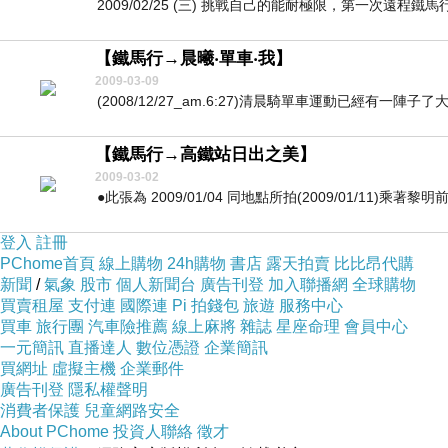
2009/02/25 (三) 挑戰自己的能耐極限，第一次遠程鐵
【鐵馬行→晨曦‧單車‧我】
2009-03-09
(2008/12/27_am.6:27)清晨騎單車運動已經有一陣
【鐵馬行→高鐵站日出之美】
2009-03-02
●此張為 2009/01/04 同地點所拍(2009/01/11)乘
登入
註冊
PChome首頁
線上購物
24h購物
書店
露天拍賣
比比昂代購
新聞
/
氣象
股市
個人新聞台
廣告刊登
加入聯播網
全球購物
買賣租屋
支付連
國際連
Pi 拍錢包
旅遊
服務中心
買車
旅行團
汽車險推薦
線上麻將
雜誌
星座命理
會員中心
一元簡訊
直播達人
數位憑證
企業簡訊
買網址
虛擬主機
企業郵件
廣告刊登
隱私權聲明
消費者保護
兒童網路安全
About PChome
投資人聯絡
徵才