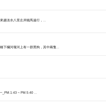
以來就計畫來趟淡水八里左岸鐵馬遠行，...
，突見橋下欄河堰河上有一群黑狗，其中兩隻...
:43 ~ PM.5:40 ...