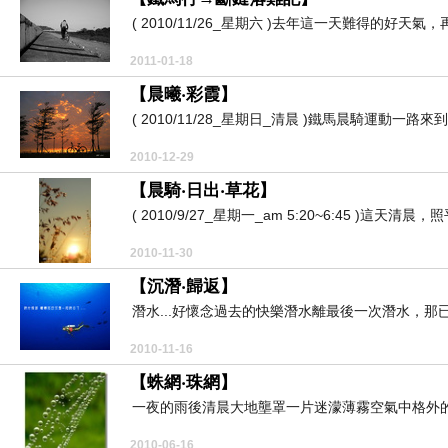
( 2010/11/26_星期六 )去年這一天難得的好天
2011-01-18
【晨曦‧彩霞】
( 2010/11/28_星期日_清晨 )鐵馬晨騎運動一
2010-12-29
【晨騎‧日出‧草花】
( 2010/9/27_星期一_am 5:20~6:45 )這天
2010-11-30
【沉潛‧歸返】
潛水...好懷念過去的快樂潛水離最後一次潛水，那
2010-11-16
【蛛網‧珠網】
一夜的雨後清晨大地壟罩一片迷濛薄霧空氣中格外的
2010-06-16