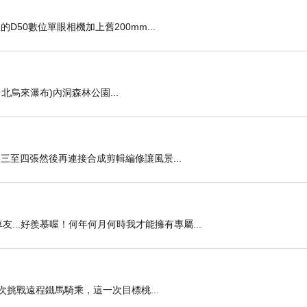
的D50數位單眼相機加上舊200mm...
6_台北烏來瀑布)內洞森林公園...
攝影三至四張然後再連接合成剪輯編修讓風景...
友...好羨慕喔！何年何月何時我才能擁有專屬...
 再次挑戰遠程鐵馬騎乘，這一次目標桃...