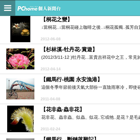
自然‧自在‧隨緣‧享樂
【桐花之變】
↓當桐花..↓當桐花碰上咖啡之後..↓桐花孤獨..孤芳自賞
2012-06-08
【杉林溪-牡丹花-賞遊】
(2012/3/11-12 )牡丹花...富貴吉祥花中之王，
2012-04-14
【鐵馬行-桃園 永安漁港】
這個冬季年節前後天氣大部份一直陰雨寒冷，即使碰
2011-04-08
【花非蟲‧蟲非花】
花非花、蟲非蟲、似蟲、似花..它或牠..是花？是毛蟲
2011-02-24
【鐵馬行→斷鏈落難記】