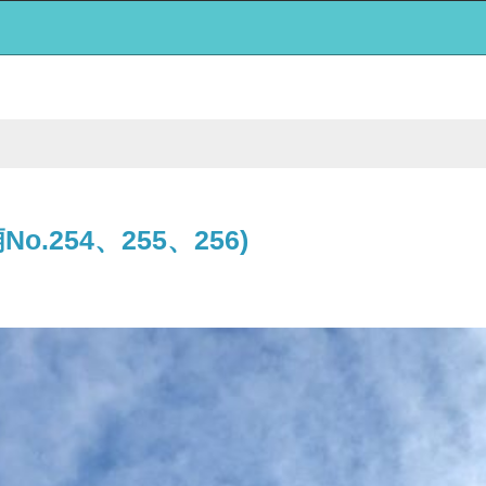
254、255、256)