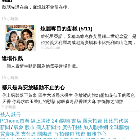
醜話先講在前，麻煩就不會留在後。
19 小時前
炫麗奪目的蛋糕 (5/11)
大蘋果家族幼兒體能工作室-端午划龍舟
上一篇：
維托里亞諾，又稱為維克多艾曼紐二世紀念堂，是
位於義大利羅馬威尼斯廣場和卡比托利歐山之間，
大蘋果家族幼兒體能工作室-小小平衡板
下一篇：
2026-08-08
用以紀念統一義大利統一後的的第一位國
逢場作戲
一個人表情生動是因為他需要逢場作戲。
19 小時前
都只是為安放騷動不止的心
你上窮碧落下黃泉 四生六道尋求投生 你放縱肉體幻想如花似玉的國色
天香 你尋求軟玉香紅的慰藉 你吸食毒品香煙大麻 在恍惚之間瞥
5 小時前
登入
註冊
PChome首頁
線上購物
24h購物
書店
露天拍賣
比比昂代購
新聞
/
氣象
股市
個人新聞台
廣告刊登
加入聯播網
全球購物
買賣租屋
支付連
國際連
Pi 拍錢包
旅遊
服務中心