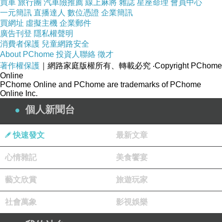
買車
旅行團
汽車險推薦
線上麻將
雜誌
星座命理
會員中心
一元簡訊
直播達人
數位憑證
企業簡訊
買網址
虛擬主機
企業郵件
廣告刊登
隱私權聲明
消費者保護
兒童網路安全
About PChome
投資人聯絡
徵才
著作權保護
｜網路家庭版權所有、轉載必究
‧Copyright PChome
Online
PChome Online and PChome are trademarks of PChome
Online Inc.
個人新聞台
快速發文
最新文章
心情雜記
美食饗宴
藝文欣賞
旅遊玩家
社會萬象
影視娛樂