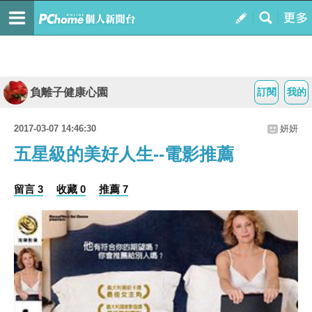
負離子健康心園
訂閱
我的
2017-03-07 14:46:30
妍妍
五星級的美好人生--電影推薦
留言 3
收藏 0
推薦 7