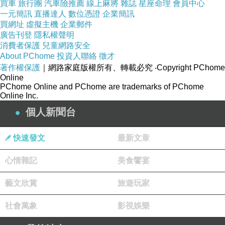
建立親密關係 親密友誼 親密的家人關係 種種的一切都要
買車
旅行團
汽車險推薦
線上麻將
雜誌
星座命理
會員中心
一元簡訊
直播達人
數位憑證
企業簡訊
在平日生活裡用心的與人交流
買網址
虛擬主機
企業郵件
分享愛 你才得的到愛!
廣告刊登
隱私權聲明
消費者保護
兒童網路安全
About PChome
投資人聯絡
徵才
著作權保護
｜網路家庭版權所有、轉載必究
‧Copyright PChome
Online
PChome Online and PChome are trademarks of PChome
Online Inc.
個人新聞台
快速發文
最新文章
心情雜記
美食饗宴
藝文欣賞
旅遊玩家
社會萬象
影視娛樂
日本藤素