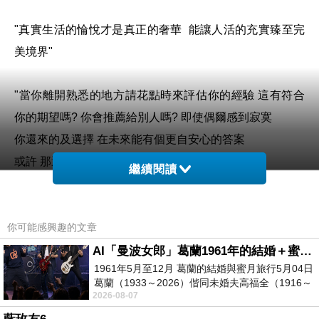
"真實生活的惀悅才是真正的奢華 能讓人活的充實臻至完
美境界"
"當你離開熟悉的地方請花點時來評估你的經驗 這有符合
你的期望嗎? 你會推薦給別人嗎? 即使偶爾感到寂寞
你還來的及選擇 在未來能有個更自安心的答案
或許 那適合家庭的需求
繼續閱讀
但要謹記在心 快樂和幸福完全是很個人的概念 對某些人來
說自由和冒險是這場經驗的必要元素
相信你的直覺 這是你的旅程 路線由你掌握 祝你一路順風!"
你可能感興趣的文章
AI「曼波女郎」葛蘭1961年的結婚＋蜜月旅行 #戀上老電影 #葛蘭 #粟子
1961年5月至12月 葛蘭的結婚與蜜月旅行5月04日
葛蘭（1933～2026）偕同未婚夫高福全（1916～
2026-08-07
2004）乘郵輪赴倫敦6月15日於英國倫敦St.S