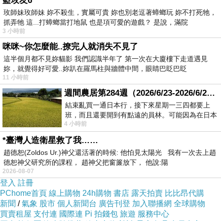
藍玫友6
玫師妹玫師妹 妳不殺生，實屬可貴 妳也別老逗著蟑螂玩 妳不打死牠，
抓弄牠 這...打蟑螂當打地鼠 也是項可愛的遊戲？ 是說，滿院
3 小時前
咪咪~你怎麼能..撩完人就消失不見了
這半個月都不見妳貓影 我們認識半年了 第一次在大廈樓下走道遇見
妳，就覺得好可愛..妳趴在羅馬柱與牆體中間，眼睛巴眨巴眨
11 小時前
短短不到二個小時 電影很清楚明白刻畫女主角的心情轉折
週間農居第284週（2026/6/23-2026/6/24) 夏至 金黃稻浪洋溢豐收喜悅
當你的生活只剩工作 內心空虛時 那是再多再好的物質享受
結束亂買一通日本行，接下來星期一三四都要上
班，而且還要開到有點遠的員林。可能因為在日本
都永遠填不滿的!
4 小時前
花不少錢，星期一出門上班時，心裡沒有一
好在的是 只有當你意識到這件事 你才有機會去改變它 找
*臺灣人造衛星救了我……
出你真正要的是什麼
趙德恕(Zoldos Ur.)神父還活著的時候: 他怕見太陽光 我有一次去上趙
當下 立刻就行動!
德恕神父研究所的課程， 趙神父把窗簾放下， 他說:陽
2026-08-07
登入
註冊
有人記得你 有人想你 有人愛你的時候 你一定收的到這份
PChome首頁
線上購物
24h購物
書店
露天拍賣
比比昂代購
新聞
/
氣象
股市
個人新聞台
廣告刊登
加入聯播網
全球購物
温暖~
買賣租屋
支付連
國際連
Pi 拍錢包
旅遊
服務中心