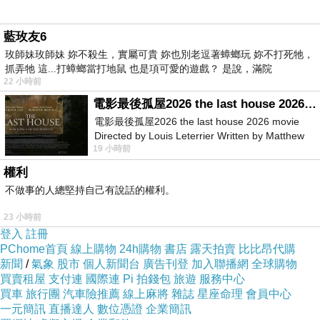
藍玫友6
玫師妹玫師妹 妳不殺生，實屬可貴 妳也別老逗著蟑螂玩 妳不打死牠，
抓弄牠 這...打蟑螂當打地鼠 也是項可愛的遊戲？ 是說，滿院
22 小時前
電影最後孤屋2026 the last house 2026 movie
電影最後孤屋2026 the last house 2026 movie
Directed by Louis Leterrier Written by Matthew
19 小時前
Robinson Starring Greta Lee Wa
權利
不做事的人總堅持自己有說話的權利。
23 小時前
登入
註冊
PChome首頁
線上購物
24h購物
書店
露天拍賣
比比昂代購
新聞
/
氣象
股市
個人新聞台
廣告刊登
加入聯播網
全球購物
買賣租屋
支付連
國際連
Pi 拍錢包
旅遊
服務中心
買車
旅行團
汽車險推薦
線上麻將
雜誌
星座命理
會員中心
一元簡訊
直播達人
數位憑證
企業簡訊