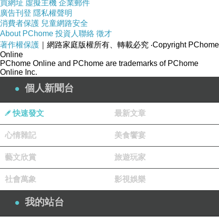
買網址
虛擬主機
企業郵件
廣告刊登
隱私權聲明
消費者保護
兒童網路安全
About PChome
投資人聯絡
徵才
著作權保護
｜網路家庭版權所有、轉載必究
‧Copyright PChome
Online
PChome Online and PChome are trademarks of PChome
Online Inc.
個人新聞台
快速發文
最新文章
心情雜記
美食饗宴
藝文欣賞
旅遊玩家
社會萬象
影視娛樂
我的站台