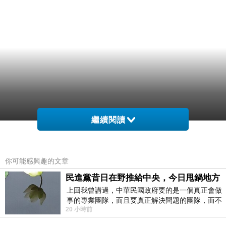
繼續閱讀
你可能感興趣的文章
民進黨昔日在野推給中央，今日甩鍋地方
上回我曾講過，中華民國政府要的是一個真正會做
事的專業團隊，而且要真正解決問題的團隊，而不
20 小時前
是只會到處甩鍋的雙標團隊，最近民進黨