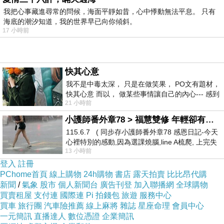
我把心事藏進尋常的問候，海面平靜如昔，心中悸動無法平息。 只有
海底的潮汐知道，我的世界早已向你傾斜。
17 小時前
快其心意
我不是中毒太深， 只是在做笑果， PO文有題材，
快其心意 而以， 做某些事情讓自己的內心--- 感到
21 小時前
愉快。
小護師番外章78 > 福慧雙修 年輕卻有個老靈魂 ㄑ金剛經〉podcast
115.6.7 ( 同步存小護師番外章78 感恩日記-今天
心裡特別的感動,因為選課燒腦,line A梳爬, 上完失
13 小時前
智課的她,特來傾
登入
註冊
PChome首頁
線上購物
24h購物
書店
露天拍賣
比比昂代購
新聞
/
氣象
股市
個人新聞台
廣告刊登
加入聯播網
全球購物
買賣租屋
支付連
國際連
Pi 拍錢包
旅遊
服務中心
買車
旅行團
汽車險推薦
線上麻將
雜誌
星座命理
會員中心
一元簡訊
直播達人
數位憑證
企業簡訊