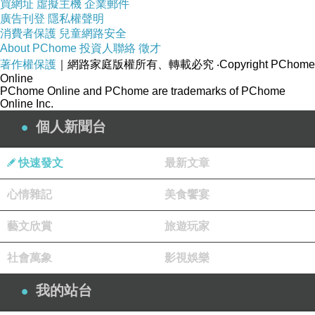
買網址
虛擬主機
企業郵件
廣告刊登
隱私權聲明
消費者保護
兒童網路安全
About PChome
投資人聯絡
徵才
著作權保護
｜網路家庭版權所有、轉載必究
‧Copyright PChome
Online
PChome Online and PChome are trademarks of PChome
Online Inc.
個人新聞台
快速發文
最新文章
心情雜記
美食饗宴
藝文欣賞
旅遊玩家
社會萬象
影視娛樂
我的站台