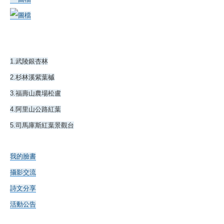
1.武陵銀杏林
2.杉林溪紫葉槭
3.福壽山農場松盧
4.阿里山公路紅葉
5.司馬庫斯紅葉景觀台
我的臉書
攝影交流
詩文分享
活動公告