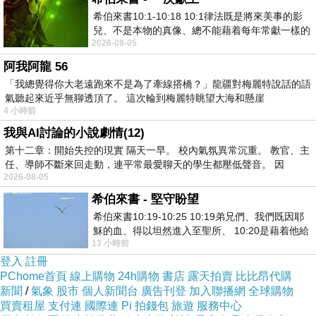
來吧!!!找一天我們約一下 旅行走走拍拍去!!!
希伯來書10:1-10:18 10:1律法既是將來美事的影
兒、不是本物的真像、總不能藉着每年常獻一樣的
２０２３年手機拍也可之有ＦＵ樂一日
2026-08-05
祭物、叫那近前來的人得以完全。 10
活動計畫
https://tinyurl.com/y29zh77d
阿我阿龍 56
「我總覺得你大老遠跑來不是為了牽線搭橋？」龍疆對梅麗特說話的語
氣聽起來近乎無聊透頂了。 這次輪到梅麗特眺望大海和懸崖
２０２３年【旅行攝影精選】1日課
4 小時前
活動計畫
https://bocst2022.webnode.tw/
我與AI討論的小說劇情(12)
年度中每個月分適合拍攝的活動盡在網站中！
第十二章：開始失控的現實 隔天一早。 校內氣氛異常沉重。 教官、主
任、導師不斷來回走動，連平常最愛聊天的學生都壓低聲音。 因
2026-08-05
２０２３年【旅行攝影精選】２日課
希伯來書 - 堅守盼望
活動計畫
https://goo.gl/I0GV0K
希伯來書10:19-10:25 10:19弟兄們、我們既因耶
穌的血、得以坦然進入至聖所、 10:20是藉着他給
風景＊晨昏＊夜景＊星空多樣拍攝主題！
13 小時前
我們開了一條又新又活的路從幔子經過
登入
註冊
PChome首頁
線上購物
24h購物
書店
露天拍賣
比比昂代購
２０２４年 日本秘境花見
新聞
/
氣象
股市
個人新聞台
廣告刊登
加入聯播網
全球購物
４／４ 活動計畫
http://bocst2015.weebly.com/
買賣租屋
支付連
國際連
Pi 拍錢包
旅遊
服務中心