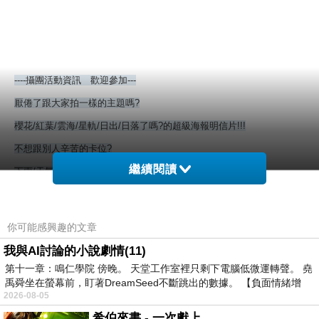
----攝團活動資訊 歡迎參加---
厭倦了跟大家拍一樣的主題嗎?
櫻花/紅葉/雲海/星軌/日出/日落了嗎?的超級海報明信片!!!
不想跟別人辛苦的卡位?
繼續閱讀
下雨/天氣不好就不能拍了嗎?
不想去人擠人 房間又難定 假日又塞車破壞了拍照的初衷跟快樂?
一定要等大景?來成就自己的作品?
你可能感興趣的文章
能不能不管用甚麼(手機或DC或單眼)都能拍的FU畫面?
我與AI討論的小說劇情(11)
如果只想簡單的擁有自己的FU 走自己的路
第十一章：鳴仁學院 傍晚。 天堂工作室裡只剩下電腦低微運轉聲。 堯
禹舜坐在螢幕前，盯著DreamSeed不斷跳出的數據。 【負面情緒增
不狂熱衝景 不呆呆等候 只想慢步調 細細品嚐身邊的周遭...
2026-08-05
那就讓我的攝影眼和拍照最重要的構圖帶你們去探索這視界!!!
希伯來書 - 一次獻上