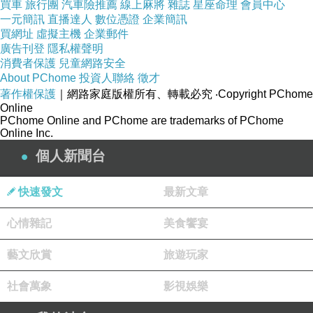
買車
旅行團
汽車險推薦
線上麻將
雜誌
星座命理
會員中心
一元簡訊
直播達人
數位憑證
企業簡訊
２０２４年 震撼立山開山
買網址
虛擬主機
企業郵件
廣告刊登
隱私權聲明
４／２３ 活動計畫
https://bocst2018.weebly.com
消費者保護
兒童網路安全
About PChome
投資人聯絡
徵才
著作權保護
｜網路家庭版權所有、轉載必究
‧Copyright PChome
２０２３年 星河美麗蘭嶼
Online
０９／０８ 活動計畫
https://bocst2021.mystrikingly.com
]
PChome Online and PChome are trademarks of PChome
Online Inc.
個人新聞台
２０２４年 夢境菊島之行
０６／１８ 活動計畫
https://bocst2021.mystrikingly.com
]
快速發文
最新文章
心情雜記
美食饗宴
２０２４年 異國風情馬祖
０５／１３ 活動計畫
https://bocst2021.mystrikingly.com
]
藝文欣賞
旅遊玩家
社會萬象
影視娛樂
２０２３年 夢幻雲海花海