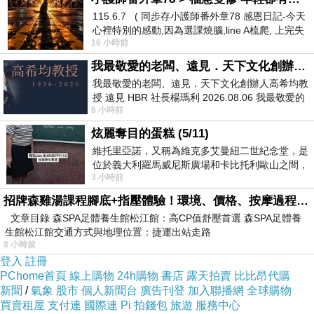
115.6.7 ( 同步存小護師番外章78 感恩日記-今天
心裡特別的感動,因為選課燒腦,line A梳爬, 上完失
16 小時前
智課的她,特來傾
我最敬愛的老闆、遠見．天下文化創辦人高希均教授
我最敬愛的老闆、遠見．天下文化創辦人高希均教
授 遠見 HBR 社長楊瑪利 2026.08.06 我最敬愛的
8 小時前
老闆、遠見．天下文化創辦人高希均教
炫麗奪目的蛋糕 (5/11)
維托里亞諾，又稱為維克多艾曼紐二世紀念堂，是
位於義大利羅馬威尼斯廣場和卡比托利歐山之間，
3 小時前
用以紀念統一義大利統一後的的第一位國
招牌森雞湯課程腳底+指壓體驗！環境、價格、按摩過程全紀錄，森SPA足體養生館松江館最新價格表
文章目錄 森SPA足體養生館松江館：高CP值舒壓首選 森SPA足體養
生館松江館交通方式與地理位置：捷運出站走路
8 小時前
登入
註冊
PChome首頁
線上購物
24h購物
書店
露天拍賣
比比昂代購
新聞
/
氣象
股市
個人新聞台
廣告刊登
加入聯播網
全球購物
買賣租屋
支付連
國際連
Pi 拍錢包
旅遊
服務中心