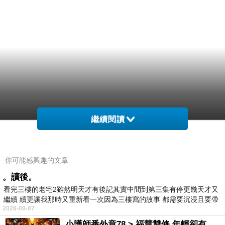
繼續閱讀
你可能感興趣的文章
。讀後。
看完三樓的老宅2雖然明天才有後記其實中間到第三集有停更幾天才又
繼續 續更讓我那時又重新看一次因為三樓寫的故事 都需要沉浸且要帶
2026-08-07
有
小護師番外章78 > 福慧雙修 年輕卻有個老靈魂 ㄑ金剛經〉podcast