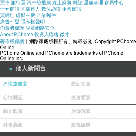
買車
旅行團
汽車險推薦
線上麻將
雜誌
星座命理
會員中心
一元簡訊
直播達人
數位憑證
企業簡訊
買網址
虛擬主機
企業郵件
廣告刊登
隱私權聲明
消費者保護
兒童網路安全
About PChome
投資人聯絡
徵才
著作權保護
｜網路家庭版權所有、轉載必究
‧Copyright PChome
Online
PChome Online and PChome are trademarks of PChome
Online Inc.
個人新聞台
快速發文
最新文章
心情雜記
美食饗宴
藝文欣賞
旅遊玩家
社會萬象
影視娛樂