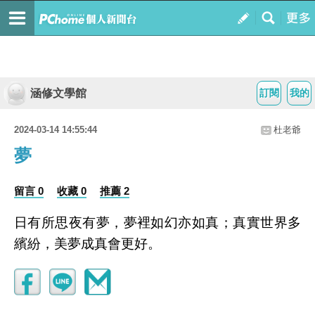
涵修文學館
訂閱
我的
2024-03-14 14:55:44
杜老爺
夢
留言 0
收藏 0
推薦 2
日有所思夜有夢，夢裡如幻亦如真；真實世界多
繽紛，美夢成真會更好。