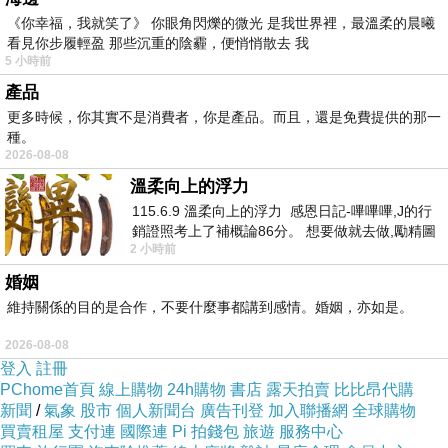
E55的Intel i5-4200U 超慢的, 動沒兩下就感覺到
《你幸福，我就笑了》 你眼角閃爍的微光 是我世界裡，最溫柔的晨曦
底部很燙.
看見你步履輕盈 那些沉重的陰霾，便悄悄散去 我
5 小時前
產品
所以這台筆電買後很少用, 因為公司配的筆電都
更多時候，你其實不是消費者，你是產品。而且，還是免費提供的那一
比較好用.
種。
2026-08-08
昨天剛好有空, 想說反正這台早就過了保固期, 死
溫柔向上的浮力
馬當活馬醫.
115.6.9 溫柔向上的浮力 感恩日記-嗶嗶嗶,J的行
銷證照考上了補概論86分。 想要做就去做,勵精圖
打開筆電的底盤, 卸下風扇和散熱片的螺絲, 散熱
2 小時前
治大成功,也是表法,堅持和努力
片一拿起來,
婚姻
維持關係的目的是合作，不要什麼事都講到感情。婚姻，亦如是。
難怪這台那麼容易發熱, 難怪跑起來那麼慢,
原來東芝原廠散熱膏塗太多, 都滿出來跑到旁邊
2026-08-08
登入
註冊
的電路上.
PChome首頁
線上購物
24h購物
書店
露天拍賣
比比昂代購
擦乾淨後, 塗上Artic Silver5 散熱膏, 裝好, ta da!
新聞
/
氣象
股市
個人新聞台
廣告刊登
加入聯播網
全球購物
溫度降了差不多十度C.
買賣租屋
支付連
國際連
Pi 拍錢包
旅遊
服務中心