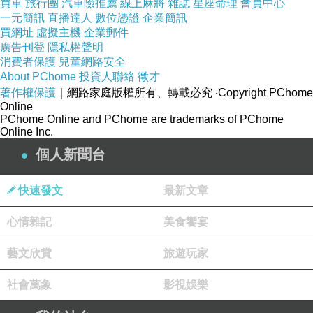
買車
旅行團
汽車險推薦
線上麻將
雜誌
星座命理
會員中心
馬馬虎虎, 能用就好.
一元簡訊
直播達人
數位憑證
企業簡訊
買網址
虛擬主機
企業郵件
碰上COVID19全世界都變了.
廣告刊登
隱私權聲明
消費者保護
兒童網路安全
這幾個月待在家裡上班, 想吃大餐叫外帶, 材買也
About PChome
投資人聯絡
徵才
上網請代購的人送到家裡.
著作權保護
｜網路家庭版權所有、轉載必究
‧Copyright PChome
頭髮~自己剪!
Online
PChome Online and PChome are trademarks of PChome
上網買的衛生紙有些沒寄到, 賣方也很阿莎力的
Online Inc.
退款.
個人新聞台
但願大家都平安的度過此人類浩劫.
快速發文
最新文章
心情雜記
美食饗宴
藝文欣賞
旅遊玩家
自由的旅行
上一篇：
努力工作才是王道!
下一篇：
社會萬象
影視娛樂