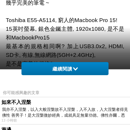
幾乎完美的筆電 ~
Toshiba E55-A5114, 窮人的Macbook Pro 15!
15英吋螢幕, 銀色金钃主體, 1920x1080, 是不是
和MacbookPro15
最基本的規格相同啊? 加上USB3.0x2, HDMI,
SD卡, 有線,無線網路(5GH+2.4GHz),
是不是完美的規格?
繼續閱讀
MacbookPro15 大概要US$3000以上, 而這台
Toshiba低於US$800.
你可能感興趣的文章
如來不入涅槃
但是可能嗎? Toshiba E55能贏過MacbookPro15
我亦不入涅槃，以入大般涅槃故不入涅槃，入不入故，入大涅槃者得見
嗎?
佛性 善男子！是大涅槃微妙經典，成就具足無量功德。佛性亦爾，悉
13 小時前
當然沒有! 在E55上打字手腕感覺得到尖銳的邊,
海邊