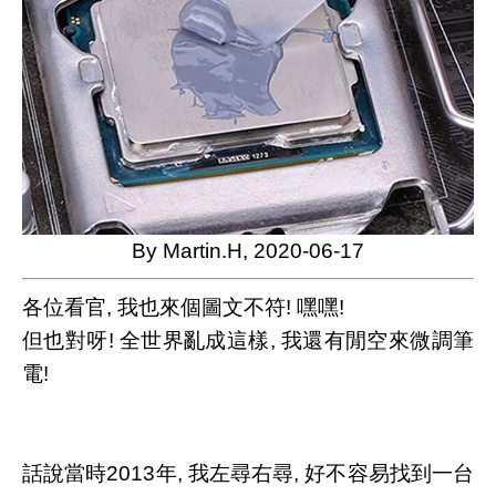
By Martin.H, 2020-06-17
各位看官, 我也來個圖文不符! 嘿嘿!
但也對呀! 全世界亂成這樣, 我還有閒空來微調筆
電!
話說當時2013年, 我左尋右尋, 好不容易找到一台