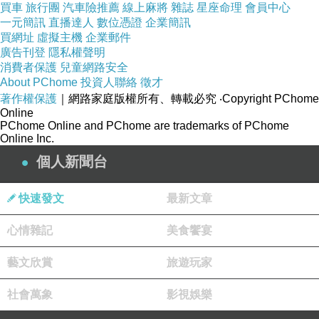
買車
旅行團
汽車險推薦
線上麻將
雜誌
星座命理
會員中心
登車之前看著車長皺著眉頭,我們這群狀況外的旅
一元簡訊
直播達人
數位憑證
企業簡訊
客,差點害了一向準時發車的他們誤點
,只見領
買網址
虛擬主機
企業郵件
隊一個勁的向氣喘吁吁的大家賠不是(寫出來會不
廣告刊登
隱私權聲明
消費者保護
兒童網路安全
會害領隊領不到薪水啊~)。
About PChome
投資人聯絡
徵才
著作權保護
｜網路家庭版權所有、轉載必究
‧Copyright PChome
Online
但一進車廂,瞬間就被列車的內裝擺設所吸引,臨
PChome Online and PChome are trademarks of PChome
上車前的一陣小小的運動,根本就算不上什麼了
Online Inc.
個人新聞台
車箱內的木質地板,加上刻意放在車箱前的拍照道
快速發文
最新文章
具
心情雜記
美食饗宴
藝文欣賞
旅遊玩家
社會萬象
影視娛樂