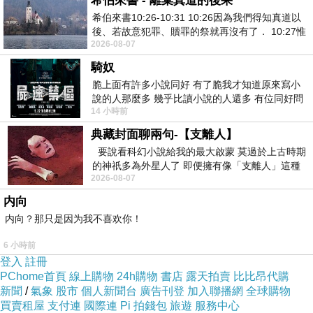
希伯來書 - 離棄真道的後果
希伯來書10:26-10:31 10:26因為我們得知真道以
後、若故意犯罪、贖罪的祭就再沒有了． 10:27惟
2026-08-07
有戰懼等候審判和那燒滅眾敵人的烈火
騎奴
脆上面有許多小說同好 有了脆我才知道原來寫小
列車總共規劃有三條路線,我們這次搭乘的區間車
說的人那麼多 幾乎比讀小說的人還多 有位同好問
是由桃太郎的故鄉岡山開往瀨戶內海的門戶-宇野
14 小時前
了一個問題 她說為什麼高中文學獎的
典藏封面聊兩句-【支離人】
要說看科幻小說給我的最大啟蒙 莫過於上古時期
在我們準備搭乘之際出現了一段驚險的小插曲~
的神祇多為外星人了 即便擁有像「支離人」這種
原來,我們候車的第八月台是被安排在第五月台的
2026-08-07
驚世駭俗的神通法門 也未必讀
後側一小段,下了月台的樓梯後必須再往左後方前
内向
進,但大家夥第一次搭乘太興奮了,一看到月台邊
内向？那只是因为我不喜欢你！
停靠的火車,就一股勁的拍照,絲毫沒在意我們所
6 小時前
在的月台是第五月台,就在要開車前不到一分鐘的
登入
註冊
PChome首頁
線上購物
24h購物
書店
露天拍賣
比比昂代購
時間,有團員機警的提醒了領隊,於是在領隊的一
新聞
/
氣象
股市
個人新聞台
廣告刊登
加入聯播網
全球購物
聲令下,展開了一場全團團員月台大暴走的景象,
買賣租屋
支付連
國際連
Pi 拍錢包
旅遊
服務中心