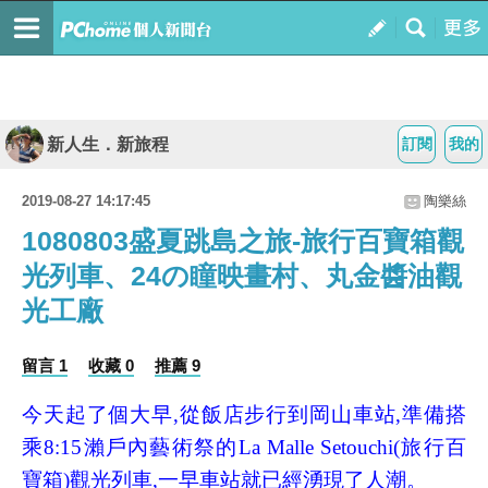
新人生．新旅程
訂閱
我的
2019-08-27 14:17:45
陶樂絲
1080803盛夏跳島之旅-旅行百寶箱觀
光列車、24の瞳映畫村、丸金醬油觀
光工廠
留言 1
收藏 0
推薦 9
今天起了個大早,從飯店步行到岡山車站,準備搭
乘8:15瀨戶內藝術祭的La Malle Setouchi(旅行百
寶箱)觀光列車,一早車站就已經湧現了人潮。