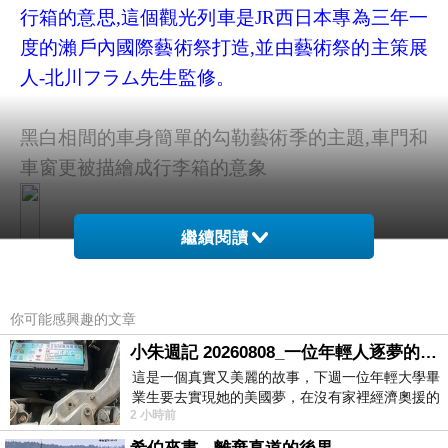
行箱的意思,這個觀光列車是JR西日本專為三年一
度的瀨戶內國際藝術祭打造,並由藝術祭的主策展
人-北川フラム先生監修。
黑白相間的車身簡單的勾勒藝術季的主題,車門和
車窗更被描繪成行李箱的意象
繼續閱讀
你可能感興趣的文章
小朱週記 20260808_一位年輕人逐夢的真實故事
這是一個真實又美麗的故事，下週一位年輕大學畢
業生要去實現她的美國夢，在沒有家裡經濟奧援的
2 小時前
情況下，靠著自我努力工作累積出國基