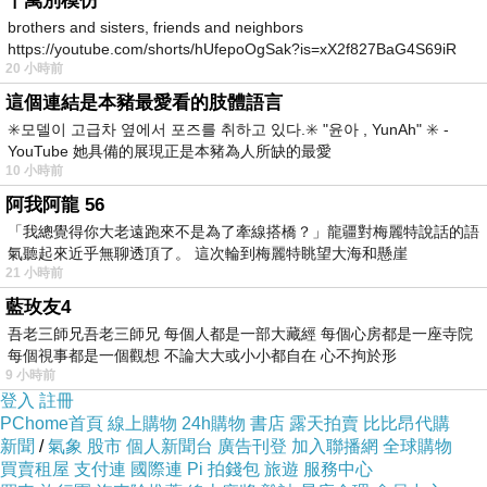
千萬別模仿
那老人就一直彎腰是扯褲管。
brothers and sisters, friends and neighbors
一旁也是老人的婦人就罵她說不要扯！等下煞車一下就撞
https://youtube.com/shorts/hUfepoOgSak?is=xX2f827BaG4S69iR
20 小時前
https
到頭！
這個連結是本豬最愛看的肢體語言
但老老人不管就很執著...
✳️모델이 고급차 옆에서 포즈를 취하고 있다.✳️ "윤아 , YunAh" ✳️ -
看到這樣類似的情況不少，尤其是在醫院！
YouTube 她具備的展現正是本豬為人所缺的最愛
10 小時前
所以說啊，老人有必要再活到很老不可？！
阿我阿龍 56
幾乎每個協助者都活的比他們還苦命。
「我總覺得你大老遠跑來不是為了牽線搭橋？」龍疆對梅麗特說話的語
怨相很有。
氣聽起來近乎無聊透頂了。 這次輪到梅麗特眺望大海和懸崖
21 小時前
很多年輕一輩不在意這種事情，當然我年輕也沒想過。
藍玫友4
隨著時間推移啊⋯⋯
吾老三師兄吾老三師兄 每個人都是一部大藏經 每個心房都是一座寺院
日後是老人的天下吧？
每個視事都是一個觀想 不論大大或小小都自在 心不拘於形
9 小時前
看看八加九年輕人...
登入
註冊
嘖，他們會照顧老人？
PChome首頁
線上購物
24h購物
書店
露天拍賣
比比昂代購
新聞
/
氣象
股市
個人新聞台
廣告刊登
加入聯播網
全球購物
結論就是：很一般人家的老人必須快點登出這世界才行。
買賣租屋
支付連
國際連
Pi 拍錢包
旅遊
服務中心
比較廢的，60就差不多了⋯⋯