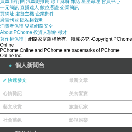
買車
旅行團
汽車險推薦
線上麻將
雜誌
星座命理
會員中心
一元簡訊
直播達人
數位憑證
企業簡訊
我的理想是50最好！
買網址
虛擬主機
企業郵件
因為不是在糟糕的時候等掛。
廣告刊登
隱私權聲明
消費者保護
兒童網路安全
。
About PChome
投資人聯絡
徵才
這陣子我很針對老人。
著作權保護
｜網路家庭版權所有、轉載必究
‧Copyright PChome
Online
除了家裡那兩位之外，在外頭也太常看到老人的白目行
PChome Online and PChome are trademarks of PChome
為。
Online Inc.
看久，心裡不平。
個人新聞台
就說說，不喜就離開，不用跟我講什麼人生大道理。
快速發文
最新文章
該懂我都懂！
然而這些都是很現實的。
心情雜記
美食饗宴
我反而想要你們認清面對這樣的老人，這樣的狀況。
藝文欣賞
旅遊玩家
發生在你身上，或許你會用有愛的方式去應對。
然而也有像我這樣的人不是很有愛啊。
社會萬象
影視娛樂
但我還是給予家裡那兩老最基本的道義上的奉養責任了。