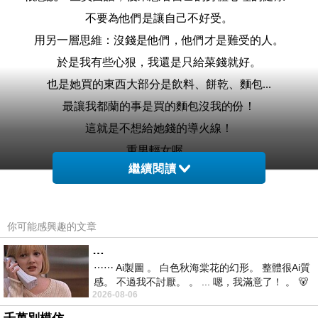
不要為他們是讓自己不好受。
用另一層思維：沒錢是他們，他們才是難受的人。
於是我有些心狠，我還是只給菜錢就好。
也是她買的東西大部分是飲料、餅乾、麵包...
最讓我都蘭的事是買的麵包沒我的份！
這就是不想給她錢的導火線！
重男輕女喔...
繼續閱讀
有這觀念的老傢伙，我很想咒你們不得善...
嗯！
倒是沒感傷，只是覺得喔...
你可能感興趣的文章
老人們都不該再活了。
…
我現在只有這個想法。
⋯⋯ Ai製圖 。 白色秋海棠花的幻形。 整體很Ai質
尤其是昨天在公車上看到可能是女兒還是媳婦帶一位老人
感。 不過我不討厭。 。 ... 嗯，我滿意了！ 。 🐻
2026-08-06
昨中
就醫返家。