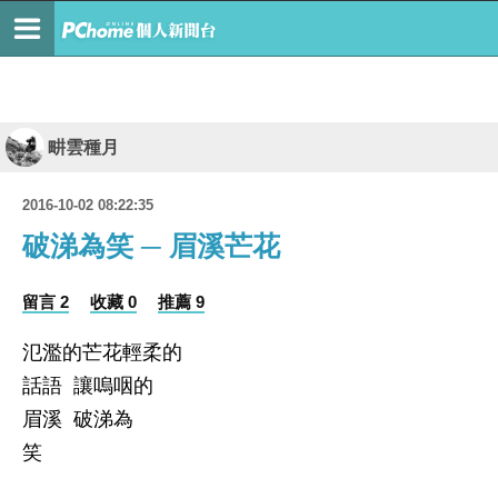
畊雲種月
2016-10-02 08:22:35
破涕為笑 ─ 眉溪芒花
留言 2
收藏 0
推薦 9
氾濫的芒花輕柔的
話語 讓嗚咽的
眉溪 破涕為
笑