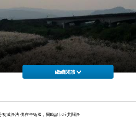
繼續閱讀
分初滅諍法 佛在舍衛國，爾時諸比丘共鬪諍