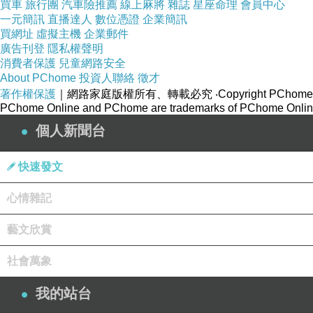
買車
旅行團
汽車險推薦
線上麻將
雜誌
星座命理
會員中心
一元簡訊
直播達人
數位憑證
企業簡訊
買網址
虛擬主機
企業郵件
廣告刊登
隱私權聲明
消費者保護
兒童網路安全
新聞台Blog小天使
About PChome
投資人聯絡
徵才
2016-10-03 11:17:47
著作權保護
｜網路家庭版權所有、轉載必究
‧Copyright PChome
親愛的台長︰
PChome Online and PChome are trademarks of PChome Online
恭喜您！此篇文章圖片極為優質，獲選為本日熱
精采的圖片，加油！
個人新聞台
快速發文
版主回應
謝謝
心情雜記
2016-10-03 17:54:27
藝文欣賞
社會萬象
我的站台
新聞台Blog小天使