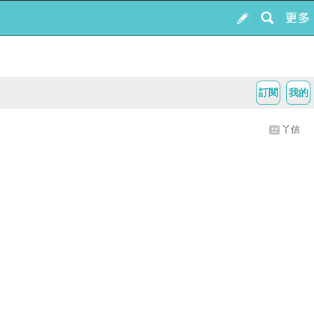
訂閱
我的
丫信