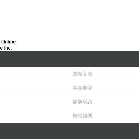
 Online
 Inc.
門圖片，將會出現在新聞台首頁熱門圖片區塊輪播。請您繼續
最新文章
美食饗宴
旅遊玩家
影視娛樂