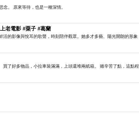
思念。 原來等待，也是一種深情。
上老電影 #粟子 #葛蘭
以鮮活的影像與悅耳的歌聲，時刻陪伴觀眾。她多才多藝、陽光開朗的形象
 買了好多物品，小拉車裝滿滿，上頭還堆兩紙箱。 雖辛苦了點，這點