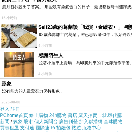
歲月替我說出了答案。 那些沒有勇氣告白的日子，最後都被時間翻譯成
15 小時前
Self23歲的葛蘭談「我演〈金縷衣〉」 #戀
93歲高壽離世的葛蘭，雖已息影逾60年，卻始終
4 小時前
感謝陌生人
拉著小拉車上賣場，為即將到來的中元節預作準備。
4 小時前
眉溪賞芒
上一篇：
形象
卸了手鐐腳銬 ─ 睡蓮
下一篇：
沒有能力的人最愛努力保持形象，
2026-08-08
登入
註冊
PChome首頁
線上購物
24h購物
書店
露天拍賣
比比昂代購
新聞
/
氣象
股市
個人新聞台
廣告刊登
加入聯播網
全球購物
買賣租屋
支付連
國際連
Pi 拍錢包
旅遊
服務中心