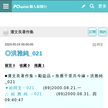
潘文良著作集
訂閱
我的
2024-05-24 00:00:00
阿文
◎洪雅純_021
留言 0
收藏 0
推薦 1
■潘文良著作集＞勵益品＞魚雁千里共今緣＞洪雅純
_021
▼給阿文‥021
(89)2000.08.21.一
△給雅純－021
(89)2000.08.31.四
09:40:47