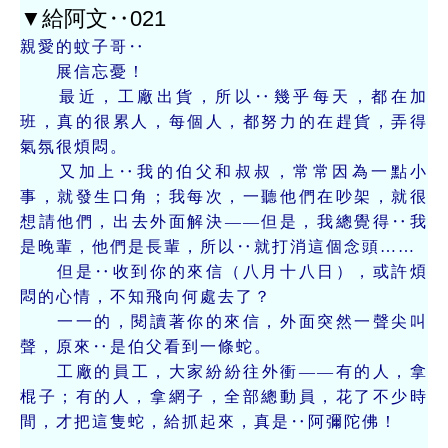
▼給阿文‥021
親愛的蚊子哥‥
展信忘憂！
最近，工廠出貨，所以‥幾乎每天，都在加
班，真的很累人，每個人，都努力的在趕貨，弄得
氣氛很煩悶。
又加上‥我的伯父和叔叔，常常因為一點小
事，就發生口角；我每次，一聽他們在吵架，就很
想請他們，出去外面解決——但是，我總覺得‥我
是晚輩，他們是長輩，所以‥就打消這個念頭……
但是‥收到你的來信（八月十八日），或許煩
悶的心情，不知飛向何處去了？
一一的，閱讀著你的來信，外面突然一聲尖叫
聲，原來‥是伯父看到一條蛇。
工廠的員工，大家紛紛往外衝——有的人，拿
棍子；有的人，拿網子，全部總動員，花了不少時
間，才把這隻蛇，給抓起來，真是‥阿彌陀佛！