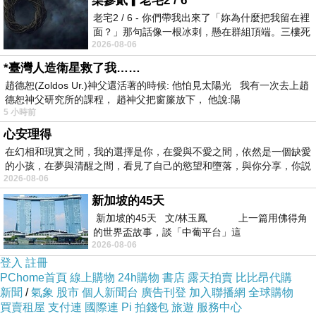
柒參貳▎老宅2 / 6
們‥「這次無緣，下次依然有機會的！不是嗎？」
我們也講到電線快「燒掉了」，才結束通話。
老宅2 / 6 - 你們帶我出來了「妳為什麼把我留在裡
面？」那句話像一根冰刺，懸在群組頂端。三樓死
2026-08-06
死盯著照片裡的人。那個人確實站在
暑假期間，回校打掃，和我同組的同學，剛好
*臺灣人造衛星救了我……
向我請教‥「要如何上網？」
趙德恕(Zoldos Ur.)神父還活著的時候: 他怕見太陽光 我有一次去上趙
她要我教她，所以‥我們便利用，一次到「網
德恕神父研究所的課程， 趙神父把窗簾放下， 他說:陽
路咖啡店」的機會上網，教了好幾次，她也便知
5 小時前
道‥如何上線了，所以‥我也放手，隨她到網上逛
心安理得
逛。
在幻相和現實之間，我的選擇是你，在愛與不愛之間，依然是一個缺愛
「上網——聊天室」，或許最受人歡迎，她也
的小孩，在夢與清醒之間，看見了自己的慾望和墮落，與你分享，你説
被吸引了。
2026-08-06
但是‥我只是在一旁，跟她說‥「別太沉
新加坡的45天
迷……小心被騙！」
新加坡的45天 文/林玉鳳 上一篇用佛得角
隔天，依然回校打掃。
的世界盃故事，談「中葡平台」這
2026-08-06
她要我陪她去打電話，結果‥她是打給「他」
登入
註冊
——就是昨天剛認識的網友。
PChome首頁
線上購物
24h購物
書店
露天拍賣
比比昂代購
看電話卡的錢，也快完了，她才結束……
新聞
/
氣象
股市
個人新聞台
廣告刊登
加入聯播網
全球購物
又一天，我同學再次打電話，結果‥他們便約
買賣租屋
支付連
國際連
Pi 拍錢包
旅遊
服務中心