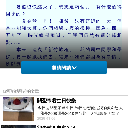
暑假也快結束了，想想這兩個月，有什麼值得
回味的？
「夏令營」吧！ 雖然‥只有短短的一天，但
是‥能和大哥，你們相聚，真的很棒！因為‥四、
五年了，時光總是飛逝，但我們仍然有這分緣相
聚……
本來，這次「新竹旅程」，我的國中同學和學
姊，要一起跟我們去，結果‥她們都因為有事情，
所以無法去，她們便覺得可惜——
繼續閱讀
「八月十三日」，晚上回到家，便接到她們的電
話，問我‥「有沒有去？」
我回答‥「有！」 她們便要我把所有經過，都告
你可能感興趣的文章
訴她們……
我一一的告訴她們之後，她們便覺得很可惜，
關聖帝君生日快樂
想「參觀」一切的活動內容——她們期待好久，但
今日是關聖帝君生日.昨日心想他是我的救命恩人.
我是2009還是2010在台北行天宮認識他.忘了.
卻無法去。
2026-08-06
一個奇摩交友的網友學
聽到她們嘆息，便覺得……但是‥我告訴她