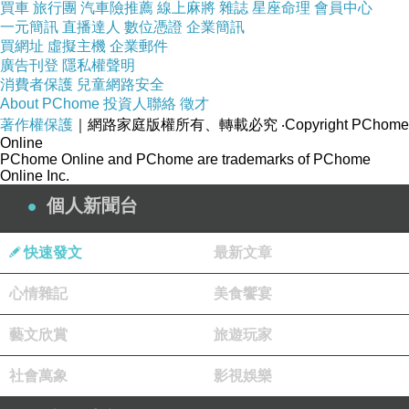
出來見面。
買車
旅行團
汽車險推薦
線上麻將
雜誌
星座命理
會員中心
我真搞不懂，才認識不到三天的網友，居然這
一元簡訊
直播達人
數位憑證
企業簡訊
買網址
虛擬主機
企業郵件
麼快就見面。
廣告刊登
隱私權聲明
那天，剛好我有事，所以要回家，也只好陪她
消費者保護
兒童網路安全
到見到「網友」後，才坐上火車，但是坐上火車，
About PChome
投資人聯絡
徵才
我的心，還在想‥〔是否安全呢？〕
著作權保護
｜網路家庭版權所有、轉載必究
‧Copyright PChome
下午三、四點，打電話給她，居然還沒回去，
Online
PChome Online and PChome are trademarks of PChome
我更擔心了。
Online Inc.
唉！到下午五點多，才接到她的電話，才知
個人新聞台
道‥她一切平安；這時，心中的重石頭，才放下
來……
快速發文
最新文章
結果‥她的網友，居然是她表姊的同班同學，
還是同一組做實驗的……她覺得‥一切都太神奇
心情雜記
美食饗宴
了！世界真是渺小呀！她一直強調‥千萬別讓她表
姊知道。
藝文欣賞
旅遊玩家
但是，我覺得‥不知她為何要這樣做？
「只是網友而已」呀！又沒有怎樣，噯！怎麼
社會萬象
影視娛樂
怕人家知道？ 還真奇怪！