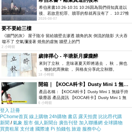
希伯來書 - 離棄真道的後果
希伯來書10:26-10:31 10:26因為我們得知真道以
後、若故意犯罪、贖罪的祭就再沒有了． 10:27惟
2026-08-07
有戰懼等候審判和那燒滅眾敵人的烈火
要不要給三樓
《牆門的灰》 屋子陰冷 留給牆壁去滲透 牆角的灰 倒流的陰影 大火吞
噬不了 空氣瀰漫著 燒焦的虛無 牆壁上的門
2 小時前
後來的我們
上一篇：
歲律禪心 - 半塘新月朦朧醉
《穿著PRADA的惡魔2》
下一篇：
來到了立秋 ， 意味著夏天即將過去 ， 秋 ，揪也
， 物於此而揪歛 ， 與格友分享此立秋聯。
18 小時前
開箱｜【KOCA科卡】Dusty Mini 1 無線手持吸塵器
產品名稱：【KOCA科卡】Dusty Mini 1 無線手持
吸塵器 產品資訊 【KOCA科卡】Dusty Mini 1 無
6 小時前
線手持吸塵器評語： 能吸、能吹兼具兩
登入
註冊
PChome首頁
線上購物
24h購物
書店
露天拍賣
比比昂代購
新聞
/
氣象
股市
個人新聞台
廣告刊登
加入聯播網
全球購物
買賣租屋
支付連
國際連
Pi 拍錢包
旅遊
服務中心