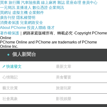
買車
旅行團
汽車險推薦
線上麻將
雜誌
星座命理
會員中心
一元簡訊
直播達人
數位憑證
企業簡訊
買網址
虛擬主機
企業郵件
廣告刊登
隱私權聲明
消費者保護
兒童網路安全
About PChome
投資人聯絡
徵才
著作權保護
｜網路家庭版權所有、轉載必究
‧Copyright PChome
Online
PChome Online and PChome are trademarks of PChome
Online Inc.
個人新聞台
快速發文
最新文章
心情雜記
美食饗宴
藝文欣賞
旅遊玩家
社會萬象
影視娛樂