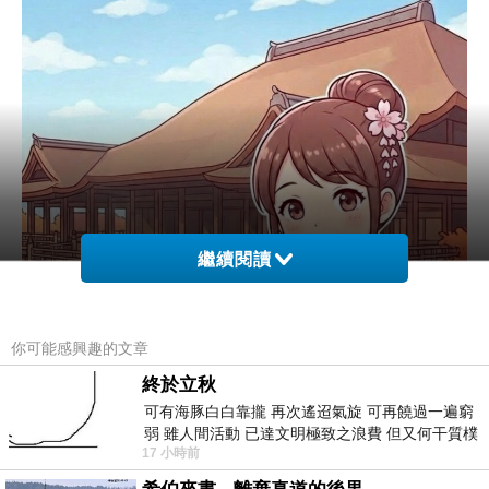
繼續閱讀
你可能感興趣的文章
終於立秋
可有海豚白白靠攏 再次遙迢氣旋 可再饒過一遍窮
弱 雖人間活動 已達文明極致之浪費 但又何干質樸
17 小時前
者 只能白白陪葬