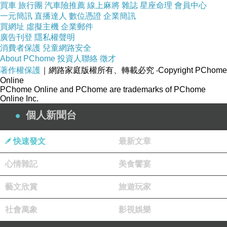
買車
旅行團
汽車險推薦
線上麻將
雜誌
星座命理
會員中心
一元簡訊
直播達人
數位憑證
企業簡訊
買網址
虛擬主機
企業郵件
廣告刊登
隱私權聲明
消費者保護
兒童網路安全
About PChome
投資人聯絡
徵才
著作權保護
｜網路家庭版權所有、轉載必究
‧Copyright PChome
Online
PChome Online and PChome are trademarks of PChome
Online Inc.
個人新聞台
快速發文
最新文章
心情雜記
美食饗宴
藝文欣賞
旅遊玩家
社會萬象
影視娛樂