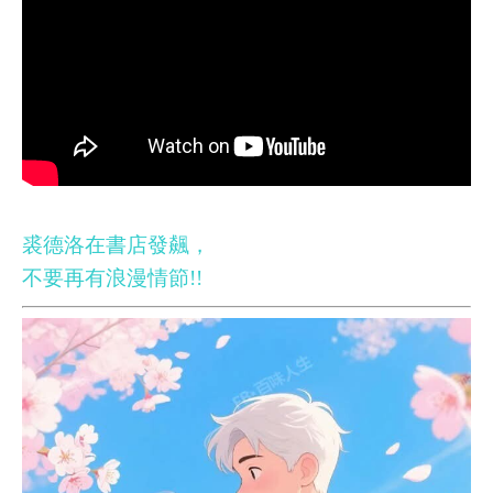
裘德洛在書店發飆，
不要再有浪漫情節!!