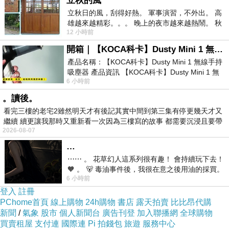
立秋的風
【太空超人】
上一篇：
立秋日的風，刮得好熱。 軍事演習，不外出。 高
發達之路 1994
下一篇：
雄越來越精彩。。。 晚上的夜市越來越熱鬧。 秋
12 小時前
天的風刮得很熱 夜遊消暑熱。。。
開箱｜【KOCA科卡】Dusty Mini 1 無線手持吸塵器
產品名稱：【KOCA科卡】Dusty Mini 1 無線手持
吸塵器 產品資訊 【KOCA科卡】Dusty Mini 1 無
6 小時前
線手持吸塵器評語： 能吸、能吹兼具兩
。讀後。
看完三樓的老宅2雖然明天才有後記其實中間到第三集有停更幾天才又
繼續 續更讓我那時又重新看一次因為三樓寫的故事 都需要沉浸且要帶
2026-08-07
有
…
⋯⋯ 。 花草幻人這系列很有趣！ 會持續玩下去！
🧡 。 🐻 毒油事件後，我很在意之後用油的採買。
6 小時前
前天購買了我之前就很愛
登入
註冊
PChome首頁
線上購物
24h購物
書店
露天拍賣
比比昂代購
新聞
/
氣象
股市
個人新聞台
廣告刊登
加入聯播網
全球購物
買賣租屋
支付連
國際連
Pi 拍錢包
旅遊
服務中心