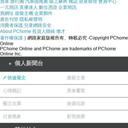
買車
旅行團
汽車險推薦
線上麻將
雜誌
星座命理
會員中心
一元簡訊
直播達人
數位憑證
企業簡訊
買網址
虛擬主機
企業郵件
廣告刊登
隱私權聲明
消費者保護
兒童網路安全
About PChome
投資人聯絡
徵才
著作權保護
｜網路家庭版權所有、轉載必究
‧Copyright PChome
Online
PChome Online and PChome are trademarks of PChome
Online Inc.
個人新聞台
快速發文
最新文章
心情雜記
美食饗宴
藝文欣賞
旅遊玩家
社會萬象
影視娛樂