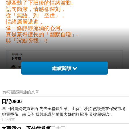
卻牽動了下班後的情緒波動。
語句
簡潔，情感卻深刻，
從「無語」到「空虛」，
情緒層層遞進，
像一條靜靜流淌的心河。
真是豪哥擅長的「幽默自嘲」-
與「沉默旁觀」!!
繼續閱讀
你可能感興趣的文章
日記0806
早上陪周媽去買東西 先去全聯買生菜、山葵、沙拉 然後走在保安市場
她買番茄、南瓜子 我與認識的攤販大姊們打招呼 又被周媽唸：
8 小時前
大藏經22，五分律卷第二十二