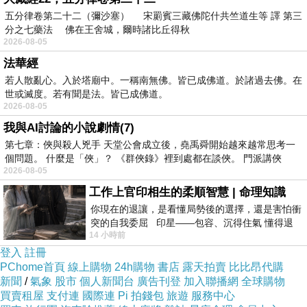
五分律卷第二十二（彌沙塞） 宋罽賓三藏佛陀什共竺道生等 譯 第三
分之七藥法 佛在王舍城，爾時諸比丘得秋
2026-08-05
法華經
若人散亂心。入於塔廟中。一稱南無佛。皆已成佛道。於諸過去佛。在
世或滅度。若有聞是法。皆已成佛道。
2026-08-05
我與AI討論的小說劇情(7)
第七章：俠與殺人兇手 天堂公會成立後，堯禹舜開始越來越常思考一
個問題。 什麼是「俠」？ 《群俠錄》裡到處都在談俠。 門派講俠
2026-08-05
想嘗試不要戴眼鏡
工作上官印相生的柔順智慧 | 命理知識
(隱形眼鏡，眼睛魅力+加分)
你現在的退讓，是看懂局勢後的選擇，還是害怕衝
突的自我委屈 印星——包容、沉得住氣 懂得退
14 小時前
一步觀察，不會
登入
註冊
PChome首頁
線上購物
24h購物
書店
露天拍賣
比比昂代購
新聞
/
氣象
股市
個人新聞台
廣告刊登
加入聯播網
全球購物
買賣租屋
支付連
國際連
Pi 拍錢包
旅遊
服務中心