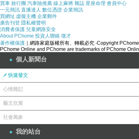
買車
旅行團
汽車險推薦
線上麻將
雜誌
星座命理
會員中心
一元簡訊
直播達人
數位憑證
企業簡訊
買網址
虛擬主機
企業郵件
廣告刊登
隱私權聲明
消費者保護
兒童網路安全
About PChome
投資人聯絡
徵才
著作權保護
｜網路家庭版權所有、轉載必究
‧Copyright PChome
PChome Online and PChome are trademarks of PChome Online
個人新聞台
快速發文
心情雜記
藝文欣賞
鬼滅之刃-無限城篇/猗窩座再襲
上一篇：
社會萬象
終末的女武神 III
下一篇：
我的站台