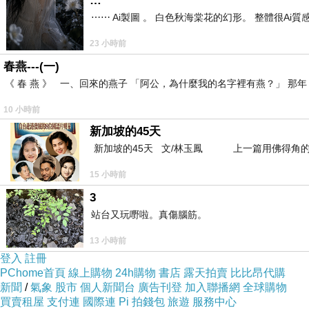
…
⋯⋯ Ai製圖 。 白色秋海棠花的幻形。 整體很Ai質感。
23 小時前
春燕---(一)
《 春 燕 》 一、回來的燕子 「阿公，為什麼我的名字裡有燕？」 
10 小時前
新加坡的45天
新加坡的45天 文/林玉鳳 上一篇用佛得角的
15 小時前
3
站台又玩嘢啦。真傷腦筋。
13 小時前
登入
註冊
PChome首頁
線上購物
24h購物
書店
露天拍賣
比比昂代購
新聞
/
氣象
股市
個人新聞台
廣告刊登
加入聯播網
全球購物
買賣租屋
支付連
國際連
Pi 拍錢包
旅遊
服務中心