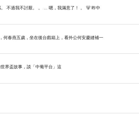
 不過我不討厭。 。 ... 嗯，我滿意了！ 。 🐻 昨中
那年，何春燕五歲，坐在後台戲箱上，看外公何安慶縫補一
世界盃故事，談「中葡平台」這