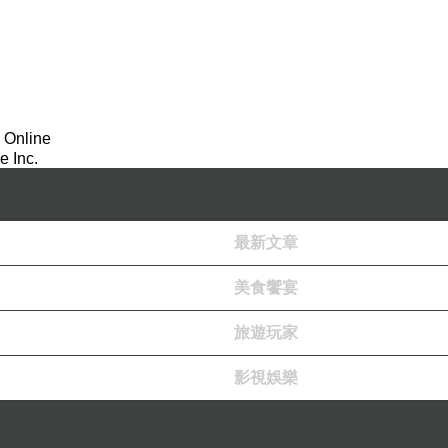
 Online
 Inc.
最新文章
美食饗宴
旅遊玩家
影視娛樂