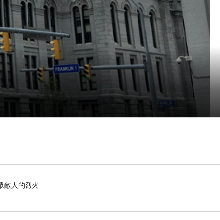
滅眾敵人的烈火
達半個世紀的人口衰減
.
城市人口在
1950
年的時候達到頂峰
,
隨著五大湖航線
在
年
完工前
這裡是
1876,
1931
City Hall
,
City and County Hall.