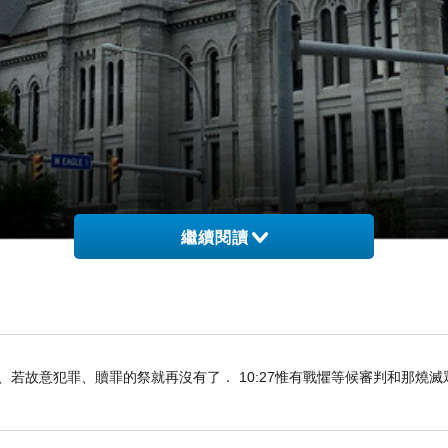
繼續閱讀
知真道以後、若故意犯罪、贖罪的祭就再沒有了． 10:27惟有戰懼等候審判和那燒
繁華
,
跟五大湖區其他的老工業城市一樣
,
水牛城經歷了由於工廠倒閉帶來的長
圖中是
縣政府辦公室
建於
初
,
該城
5
年之內流失了近三分之一的人口
.
Erie
,
1871-