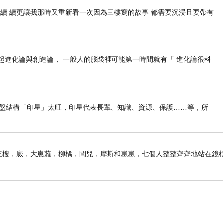
續 續更讓我那時又重新看一次因為三樓寫的故事 都需要沉浸且要帶有
 _ 一提起進化論與創造論， 一般人的腦袋裡可能第一時間就有「 進化論很科
我命盤結構「印星」太旺，印星代表長輩、知識、資源、保護……等，所
子前。三樓，廄，大崽蕥，柳橘，閆兒，摩斯和崽崽，七個人整整齊齊地站在鏡