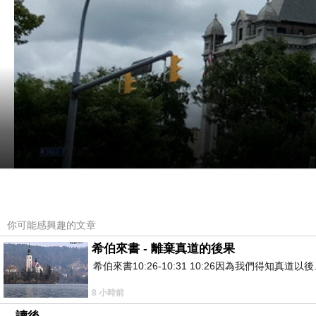
你可能感興趣的文章
希伯來書 - 離棄真道的後果
希伯來書10:26-10:31 10:26因為我們得
是個很早期就開發的城市
從市區內的建築可以一窺昔日的
Buffalo(
水牛城
)
,
8 小時前
的開通而日益衰落
.
從此之後
,
它的人口就開始下降
,
尤其是
70
年代末
80
年代