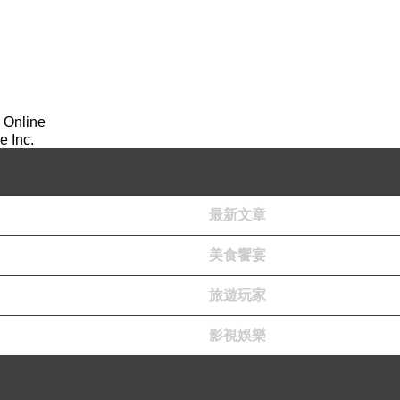
 Online
 Inc.
最新文章
美食饗宴
旅遊玩家
影視娛樂