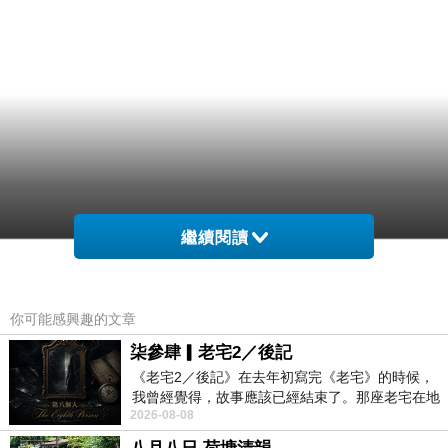
繼續閱讀
你可能感興趣的文章
柒參肆▎老宅2／後記
《老宅2／後記》在去年初寫完《老宅》的時候，
我曾經覺得，故事應該已經結束了。那座老宅在地
2026-08-08
震中倒塌，七個人終於離開那片黑暗，