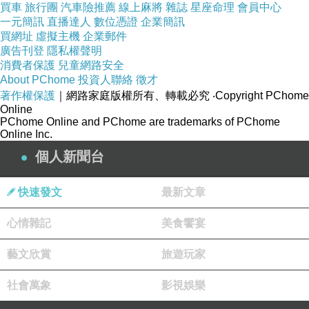
買車
旅行團
汽車險推薦
線上麻將
雜誌
星座命理
會員中心
一元簡訊
直播達人
數位憑證
企業簡訊
買網址
虛擬主機
企業郵件
廣告刊登
隱私權聲明
消費者保護
兒童網路安全
About PChome
投資人聯絡
徵才
著作權保護
｜網路家庭版權所有、轉載必究
‧Copyright PChome
Online
PChome Online and PChome are trademarks of PChome
Online Inc.
個人新聞台
快速發文
最新文章
心情雜記
美食饗宴
藝文欣賞
旅遊玩家
社會萬象
影視娛樂