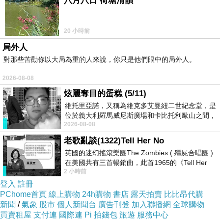
八月八日 荷塘清韻
20 小時前
局外人
對那些苦勸你以大局為重的人來說，你只是他們眼中的局外人。
2026-08-08
炫麗奪目的蛋糕 (5/11)
維托里亞諾，又稱為維克多艾曼紐二世紀念堂，是
位於義大利羅馬威尼斯廣場和卡比托利歐山之間，
2026-08-08
用以紀念統一義大利統一後的的第一位國
老歌亂談(1322)Tell Her No
英國的迷幻搖滾樂團The Zombies ( 殭屍合唱團 )
在美國共有三首暢銷曲，此首1965的《Tell Her
2 小時前
No》即為其中之一，在告示牌百大單曲
登入
註冊
PChome首頁
線上購物
24h購物
書店
露天拍賣
比比昂代購
新聞
/
氣象
股市
個人新聞台
廣告刊登
加入聯播網
全球購物
買賣租屋
支付連
國際連
Pi 拍錢包
旅遊
服務中心