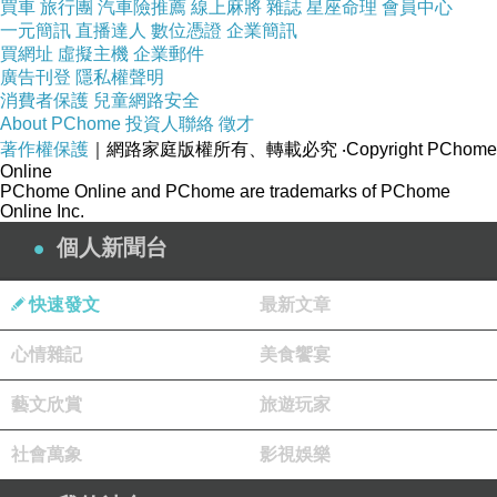
買車
旅行團
汽車險推薦
線上麻將
雜誌
星座命理
會員中心
一元簡訊
直播達人
數位憑證
企業簡訊
買網址
虛擬主機
企業郵件
廣告刊登
隱私權聲明
消費者保護
兒童網路安全
About PChome
投資人聯絡
徵才
著作權保護
｜網路家庭版權所有、轉載必究
‧Copyright PChome
Online
PChome Online and PChome are trademarks of PChome
Online Inc.
個人新聞台
快速發文
最新文章
心情雜記
美食饗宴
藝文欣賞
旅遊玩家
社會萬象
影視娛樂