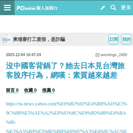
柬埔寨打工渡假，是詐騙
訂閱
我的
2025-12-04 10:47:24
amortrigo_2400
沒中國客背鍋了？她去日本見台灣旅
客脫序行為，網嘆：素質越來越差
留言 0
收藏 0
推薦 0
https://tw.news.yahoo.com/%E6%B2%92%E4%B8%AD%E5%
9C%8B%E5%AE%A2%E8%83%8C%E9%8D%8B%E4%BA
%86-
%E5%A5%B9%E5%8E%BB%E6%97%A5%E6%9C%AC%E