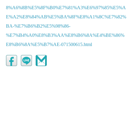
8%A6%8B%E5%8F%B0%E7%81%A3%E6%97%85%E5%A
E%A2%E8%84%AB%E5%BA%8F%E8%A1%8C%E7%82%
BA-%E7%B6%B2%E5%98%86-
%E7%B4%A0%E8%B3%AA%E8%B6%8A%E4%BE%86%
E8%B6%8A%E5%B7%AE-071500615.html