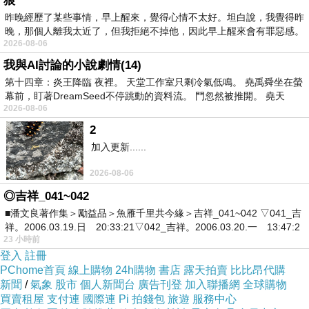
狼
昨晚經歷了某些事情，早上醒來，覺得心情不太好。坦白說，我覺得昨
晚，那個人離我太近了，但我拒絕不掉他，因此早上醒來會有罪惡感。
2026-08-06
我與AI討論的小說劇情(14)
第十四章：炎王降臨 夜裡。 天堂工作室只剩冷氣低鳴。 堯禹舜坐在螢
幕前，盯著DreamSeed不停跳動的資料流。 門忽然被推開。 堯天
2026-08-06
2
加入更新......
2026-08-06
◎吉祥_041~042
■潘文良著作集＞勵益品＞魚雁千里共今緣＞吉祥_041~042 ▽041_吉
祥。2006.03.19.日 20:33:21▽042_吉祥。2006.03.20.一 13:47:2
23 小時前
登入
註冊
PChome首頁
線上購物
24h購物
書店
露天拍賣
比比昂代購
新聞
/
氣象
股市
個人新聞台
廣告刊登
加入聯播網
全球購物
買賣租屋
支付連
國際連
Pi 拍錢包
旅遊
服務中心