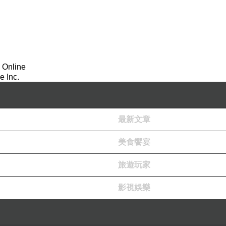
 Online
 Inc.
最新文章
美食饗宴
旅遊玩家
影視娛樂