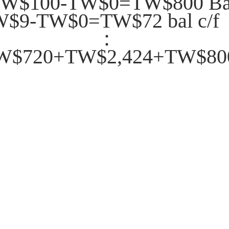
TW$100-TW$0=TW$800 Bal
$9-TW$0=TW$72 bal c/f
Bal
W$720+TW$2,424+TW$80