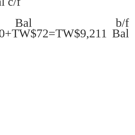
 c/f
 b/f
0+TW$72=TW$9,211 Bal