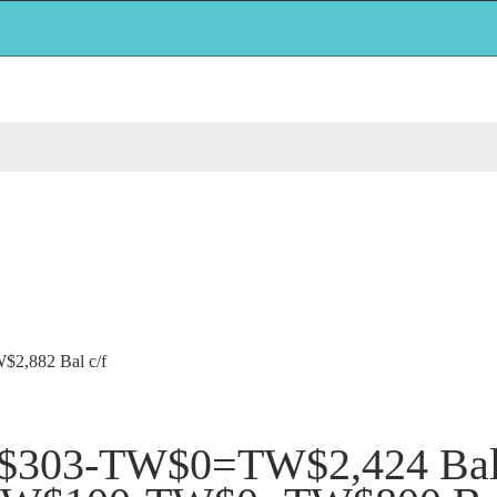
,882 Bal c/f
$303-TW$0=TW$2,424 Bal 