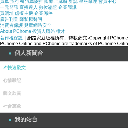
買車
旅行團
汽車險推薦
線上麻將
雜誌
星座命理
會員中心
一元簡訊
直播達人
數位憑證
企業簡訊
買網址
虛擬主機
企業郵件
廣告刊登
隱私權聲明
消費者保護
兒童網路安全
About PChome
投資人聯絡
徵才
著作權保護
｜網路家庭版權所有、轉載必究
‧Copyright PChome
PChome Online and PChome are trademarks of PChome Online
個人新聞台
快速發文
心情雜記
藝文欣賞
社會萬象
我的站台