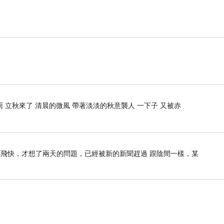
 立秋來了 清晨的微風 帶著淡淡的秋意襲人 一下子 又被赤
感飛快，才想了兩天的問題，已經被新的新聞趕過 跟陰間一樣，某