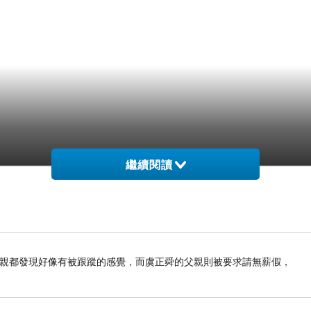
繼續閱讀
母親都發現好像有被跟蹤的感覺，而虞正舜的父親則被要求請無薪假，