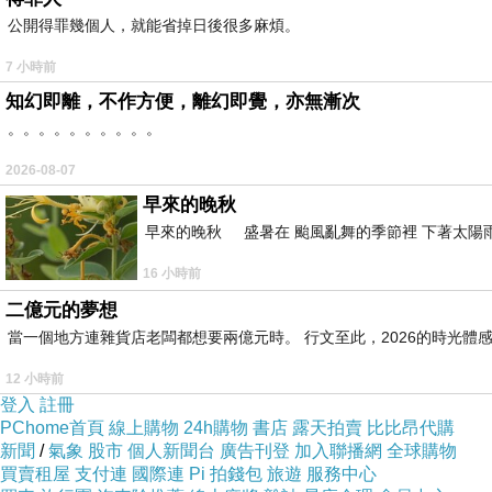
公開得罪幾個人，就能省掉日後很多麻煩。
7 小時前
知幻即離，不作方便，離幻即覺，亦無漸次
。。。。。。。。。。
2026-08-07
早來的晚秋
早來的晚秋 盛暑在 颱風亂舞的季節裡 下著太陽雨
16 小時前
二億元的夢想
當一個地方連雜貨店老闆都想要兩億元時。 行文至此，2026的時光體
12 小時前
登入
註冊
PChome首頁
線上購物
24h購物
書店
露天拍賣
比比昂代購
新聞
/
氣象
股市
個人新聞台
廣告刊登
加入聯播網
全球購物
買賣租屋
支付連
國際連
Pi 拍錢包
旅遊
服務中心